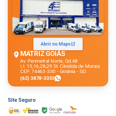
Abrir no Maps
MATRIZ GOIÁS
Av. Perimetral Norte, Qd.48
Lt. 15,16,28,29 St. Cândida de Morais
CEP: 74463-330 - Goiânia - GO
(62) 3878-3333
Site Seguro