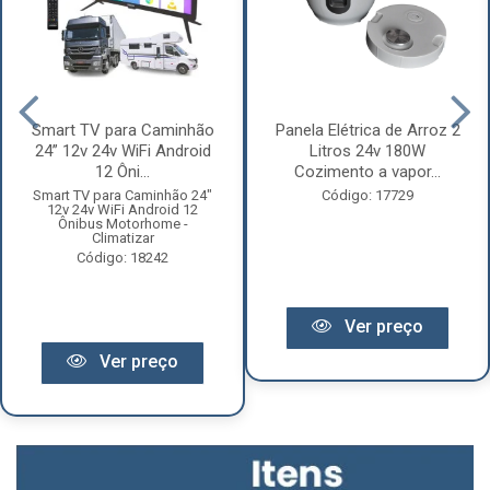
Smart TV para Caminhão
Panela Elétrica de Arroz 2
24” 12v 24v WiFi Android
Litros 24v 180W
12 Ôni...
Cozimento a vapor...
Smart TV para Caminhão 24"
Código: 17729
12v 24v WiFi Android 12
Ônibus Motorhome -
Climatizar
Código: 18242
Ver preço
Ver preço