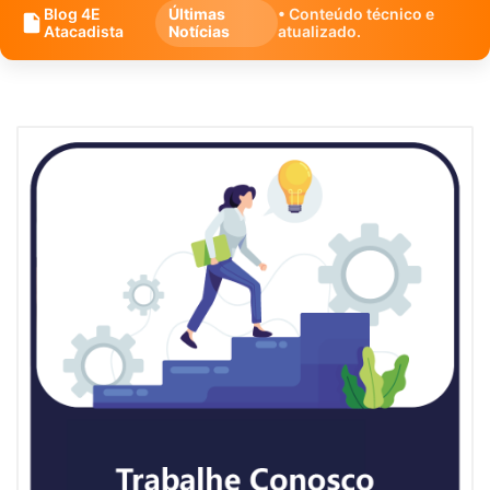
Blog 4E
Últimas
• Conteúdo técnico e
Atacadista
Notícias
atualizado.