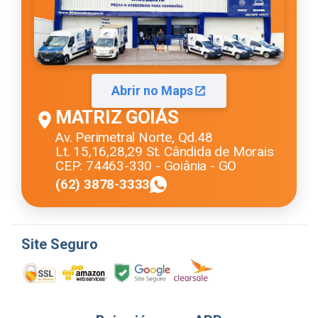
Abrir no Maps
MATRIZ GOIÁS
Av. Perimetral Norte, Qd.48
Lt. 15,16,28,29 St. Cândida de Morais
CEP: 74463-330 - Goiânia - GO
(62) 3878-3333
Site Seguro