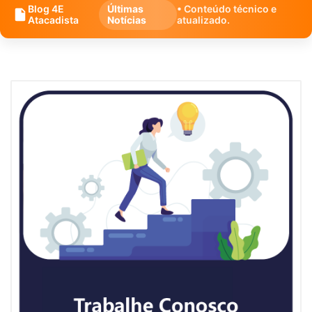
Blog 4E
Últimas
• Conteúdo técnico e
Atacadista
Notícias
atualizado.