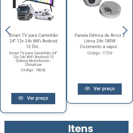
Smart TV para Caminhão
Panela Elétrica de Arroz 2
24” 12v 24v WiFi Android
Litros 24v 180W
12 Ôni...
Cozimento a vapor...
Smart TV para Caminhão 24"
Código: 17729
12v 24v WiFi Android 12
Ônibus Motorhome -
Climatizar
Código: 18242
Ver preço
Ver preço