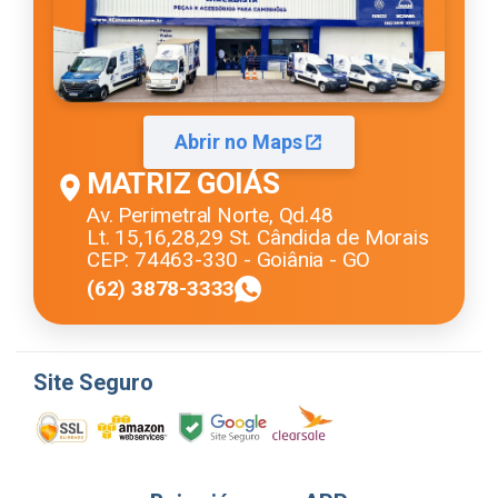
Abrir no Maps
MATRIZ GOIÁS
Av. Perimetral Norte, Qd.48
Lt. 15,16,28,29 St. Cândida de Morais
CEP: 74463-330 - Goiânia - GO
(62) 3878-3333
Site Seguro