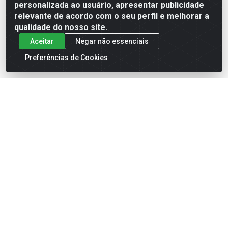
Formas de Pagamento
personalizada ao usuário, apresentar publicidade
relevante de acordo com o seu perfil e melhorar a
qualidade do nosso site.
Aceitar
Negar não essenciais
Preferências de Cookies
English
Español
×
ENTRE EM CAMPO COM A 4E!
Vista a camisa de quem joga para vencer.