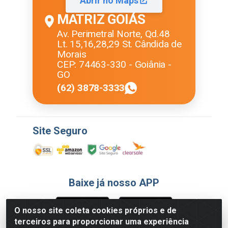
Abrir no Maps
MATRIZ GOIÁS
Av. Perimetral Norte, Qd.48
Lt. 15,16,28,29 St. Cândida de
Morais
CEP: 74463-330 - Goiânia -
GO
(62) 3878-3333
Site Seguro
Baixe já nosso APP
O nosso site coleta cookies próprios e de
terceiros para proporcionar uma experiência