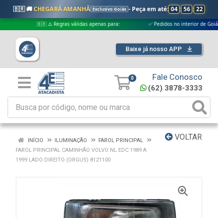
🇧🇷 🚚
CHEGARÁ AMANHÃ
- Peça em até:
04
:
56
:
22
Exclusivo Goiás
🇧🇷 ⚠️ Regras válidas apenas para:
✅ Pedidos no interior de Goiás
Baixe já nosso APP
Fale Conosco
0
(62) 3878-3333
VOLTAR
INÍCIO
ILUMINAÇÃO
FAROL PRINCIPAL
FAROL PRINCIPAL CAMINHÃO VOLVO NL EDC 1989 A
1999 LADO DIREITO (ORGUS) 8121100