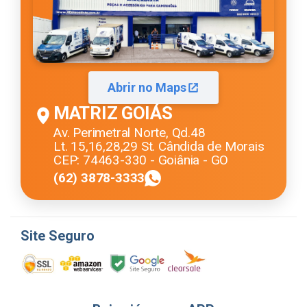
Abrir no Maps
MATRIZ GOIÁS
Av. Perimetral Norte, Qd.48
Lt. 15,16,28,29 St. Cândida de Morais
CEP: 74463-330 - Goiânia - GO
(62) 3878-3333
Site Seguro