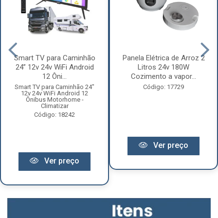
Smart TV para Caminhão
Panela Elétrica de Arroz 2
24” 12v 24v WiFi Android
Litros 24v 180W
12 Ôni...
Cozimento a vapor...
Smart TV para Caminhão 24"
Código: 17729
12v 24v WiFi Android 12
Ônibus Motorhome -
Climatizar
Código: 18242
Ver preço
Ver preço