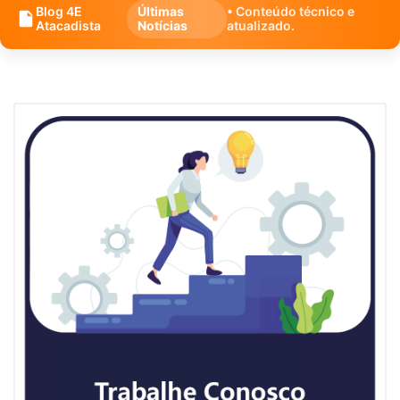
Blog 4E
Últimas
• Conteúdo técnico e
Atacadista
Notícias
atualizado.