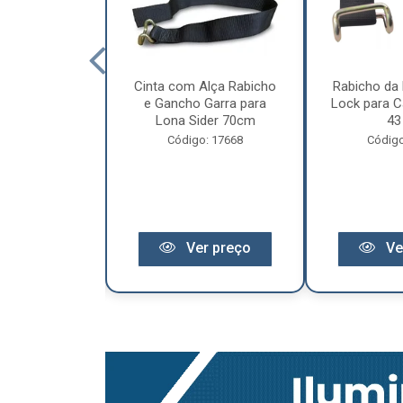
cêndio 6Kg Po
Cinta com Alça Rabicho
Rabicho da 
3 Anos de
e Gancho Garra para
Lock para Ca
antia
Lona Sider 70cm
43
o: 11441
Código: 17668
Código
r preço
Ver preço
Ve