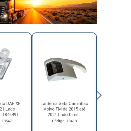
eta DAF XF
Lanterna Seta Caminhão
Lanterna Se
21 Lado
Volvo FM de 2015 até
Volvo FM d
- 1846491
2021 Lado Direit...
2021 Lado 
: 18547
Código: 18418
Código: