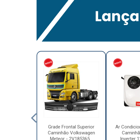
lumínio para
Grade Frontal Superior
Ar Condicio
hão Furo
Caminhão Volkswagen
Caminhã
7,5 x 6.00 –
Meteor - 2V185365...
Inverter 