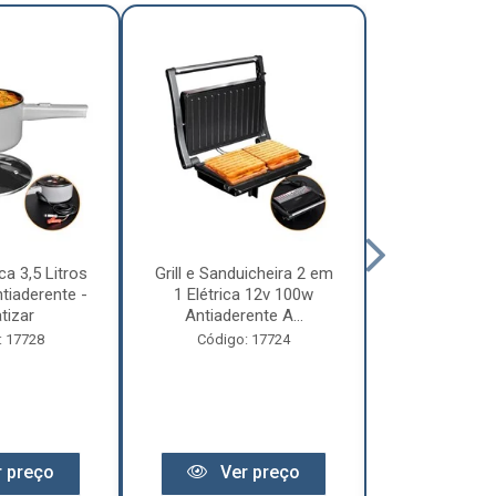
ca 3,5 Litros
Grill e Sanduicheira 2 em
Chaleira Elét
tiaderente -
1 Elétrica 12v 100w
1 Litro 
tizar
Antiaderente A...
Motorhome 
: 17728
Código: 17724
Código:
 preço
Ver preço
Ver