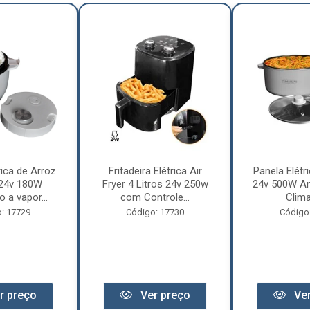
rica de Arroz
Fritadeira Elétrica Air
Panela Elétri
 24v 180W
Fryer 4 Litros 24v 250w
24v 500W An
 a vapor...
com Controle...
Clima
: 17729
Código: 17730
Código
r preço
Ver preço
Ver