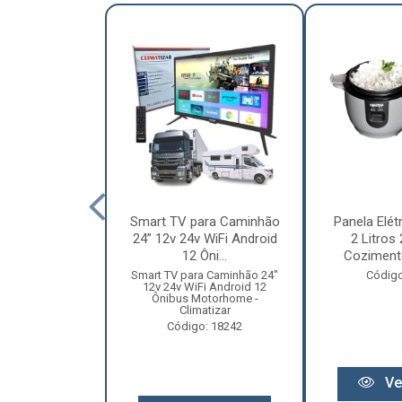
nha Caminhão
Smart TV para Caminhão
Panela Elét
m - Madeira
24” 12v 24v WiFi Android
2 Litros
Especial
12 Ôni...
Cozimento
o: 12131
Smart TV para Caminhão 24"
Código
12v 24v WiFi Android 12
Ônibus Motorhome -
Climatizar
Código: 18242
r preço
Ve