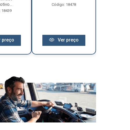
tivo...
Código: 18478
Código:
: 18439
 preço
Ver preço
Ver