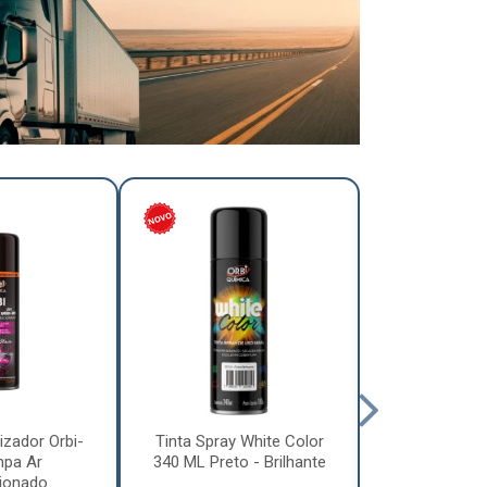
izador Orbi-
Tinta Spray White Color
Tinta Spray 
mpa Ar
340 ML Preto - Brilhante
340 ML Pre
ionado