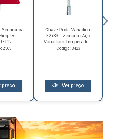
e Segurança
Chave Roda Vanadium
Arco Lona C
Simples -
32x33 - Zincada (Aço
Trem 2
07112
Vanadium Temperado ...
Código:
: 2563
Código: 3423
 preço
Ver preço
Ver