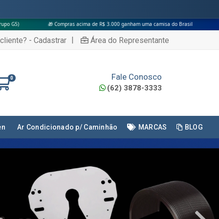
ma de R$ 3.000 ganham uma camisa do Brasil
|
cliente? - Cadastrar
Área do Representante
Fale Conosco
0
(62) 3878-3333
en
Ar Condicionado p/ Caminhão
MARCAS
BLOG