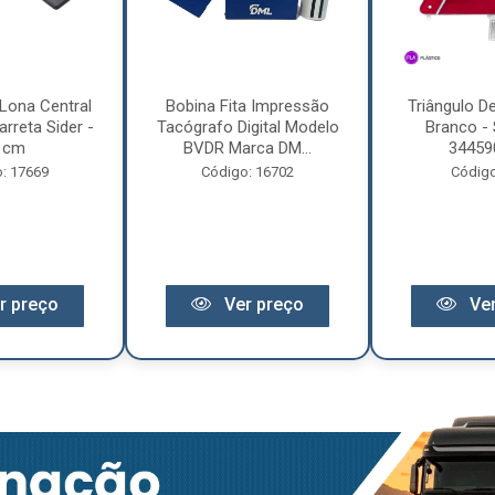
Lona Central
Bobina Fita Impressão
Triângulo D
rreta Sider -
Tacógrafo Digital Modelo
Branco - 
 cm
BVDR Marca DM...
34459
: 17669
Código: 16702
Código
r preço
Ver preço
Ver