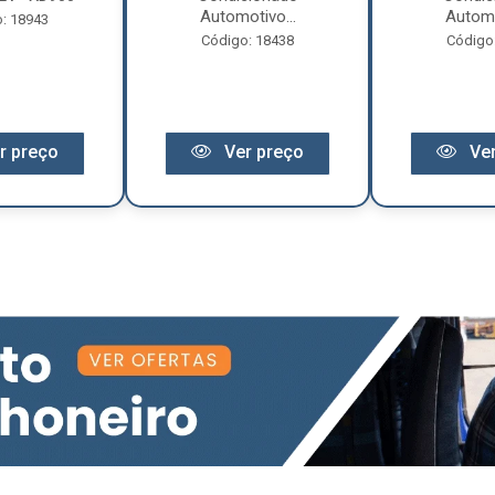
Automotivo...
Automo
: 18943
Código: 18438
Código
r preço
Ver preço
Ver