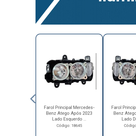
a Traseira
Farol Principal Mercedes-
Farol Princi
olvo FH, FM,
Benz Atego Após 2023
Benz Ateg
015 Lado ...
Lado Esquerdo ...
Lado Dir
o: 18185
Código: 18645
Código