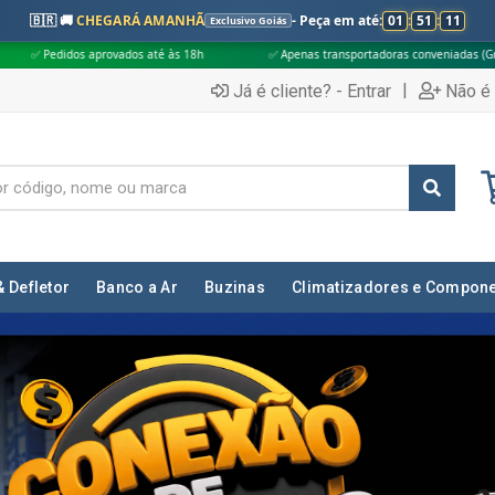
🇧🇷 🚚
CHEGARÁ AMANHÃ
- Peça em até:
01
:
51
:
09
Exclusivo Goiás
8h
✅ Apenas transportadoras conveniadas (Grupo G5)
🎁 Compras aci
|
Já é cliente? - Entrar
Não é 
& Defletor
Banco a Ar
Buzinas
Climatizadores e Compon