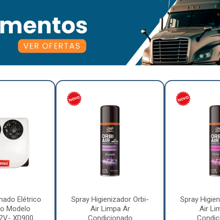
nado Elétrico
Spray Higienizador Orbi-
Spray Higien
o Modelo
Air Limpa Ar
Air Li
12V- XD900
Condicionado
Condic