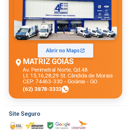
Abrir no Maps
MATRIZ GOIÁS
Av. Perimetral Norte, Qd.48
Lt. 15,16,28,29 St. Cândida de Morais
CEP: 74463-330 - Goiânia - GO
(62) 3878-3333
Site Seguro