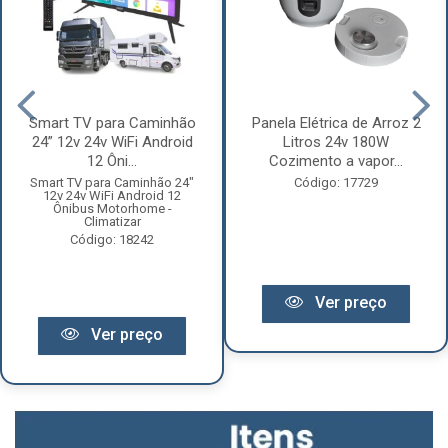
Smart TV para Caminhão
Panela Elétrica de Arroz 2
24” 12v 24v WiFi Android
Litros 24v 180W
12 Ôni...
Cozimento a vapor...
Smart TV para Caminhão 24"
Código: 17729
12v 24v WiFi Android 12
Ônibus Motorhome -
Climatizar
Código: 18242
Ver preço
Ver preço