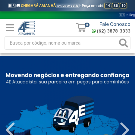
🇧🇷 🚚
CHEGARÁ AMANHÃ
- Peça em até:
14
:
36
:
09
Exclusivo Goiás
🇧🇷 ⚠️ Regras válidas ape
Fale Conosco
0
(62) 3878-3333