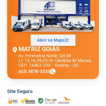
Abrir no Maps
MATRIZ GOIÁS
Av. Perimetral Norte, Qd.48
Lt. 15,16,28,29 St. Cândida de Morais
CEP: 74463-330 - Goiânia - GO
(62) 3878-3333
Site Seguro