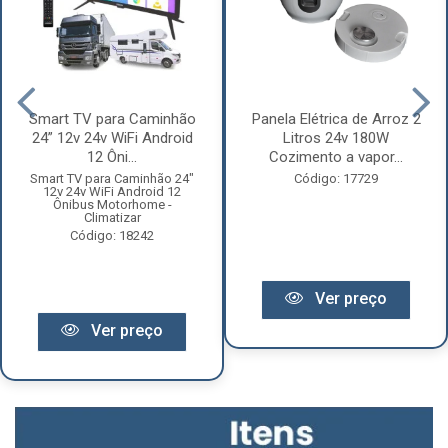
Smart TV para Caminhão
Panela Elétrica de Arroz 2
24” 12v 24v WiFi Android
Litros 24v 180W
12 Ôni...
Cozimento a vapor...
Smart TV para Caminhão 24"
Código: 17729
12v 24v WiFi Android 12
Ônibus Motorhome -
Climatizar
Código: 18242
Ver preço
Ver preço