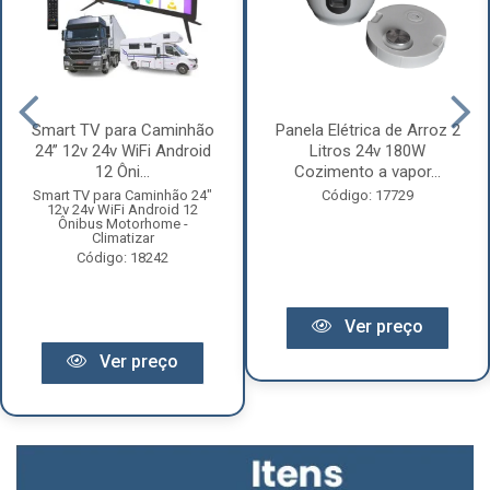
Smart TV para Caminhão
Panela Elétrica de Arroz 2
24” 12v 24v WiFi Android
Litros 24v 180W
12 Ôni...
Cozimento a vapor...
Smart TV para Caminhão 24"
Código: 17729
12v 24v WiFi Android 12
Ônibus Motorhome -
Climatizar
Código: 18242
Ver preço
Ver preço