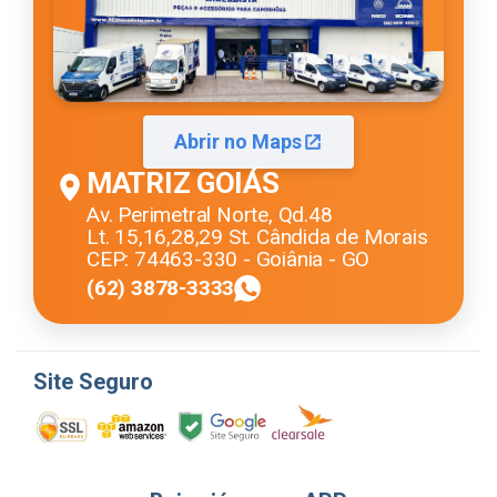
Abrir no Maps
MATRIZ GOIÁS
Av. Perimetral Norte, Qd.48
Lt. 15,16,28,29 St. Cândida de Morais
CEP: 74463-330 - Goiânia - GO
(62) 3878-3333
Site Seguro