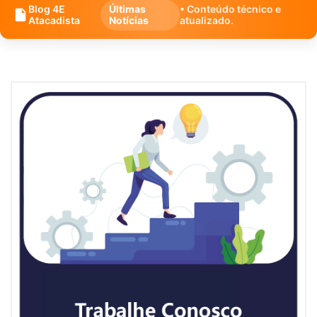
Blog 4E
Últimas
• Conteúdo técnico e
Atacadista
Notícias
atualizado.