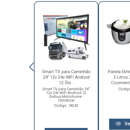
nha Caminhão
Smart TV para Caminhão
Panela Elét
m - Madeira
24” 12v 24v WiFi Android
2 Litros
Especial
12 Ôni...
Cozimento
o: 12131
Smart TV para Caminhão 24"
Código
12v 24v WiFi Android 12
Ônibus Motorhome -
Climatizar
Código: 18242
r preço
Ve