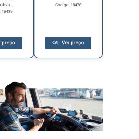
tivo...
Código: 18478
Código:
: 18439
 preço
Ver preço
Ver