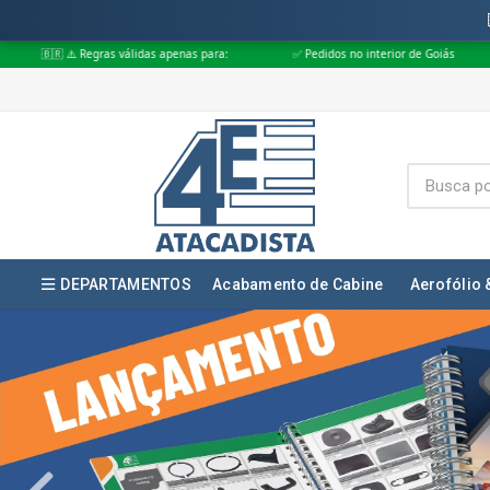
s apenas para:
✅ Pedidos no interior de Goiás
✅ Pedidos aprovados at
DEPARTAMENTOS
Acabamento de Cabine
Aerofólio 