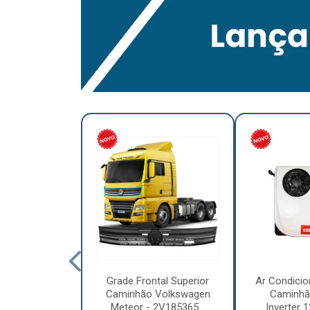
lumínio para
Grade Frontal Superior
Ar Condicio
hão Furo
Caminhão Volkswagen
Caminhã
7,5 x 6.00 –
Meteor - 2V185365...
Inverter 