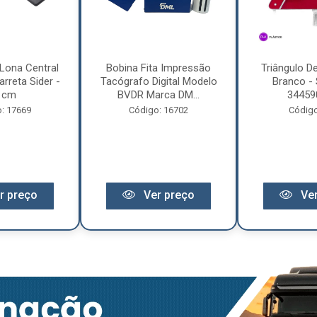
Lona Central
Bobina Fita Impressão
Triângulo D
rreta Sider -
Tacógrafo Digital Modelo
Branco - 
 cm
BVDR Marca DM...
34459
: 17669
Código: 16702
Código
r preço
Ver preço
Ver