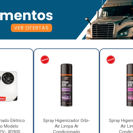
nado Elétrico
Spray Higienizador Orbi-
Spray Higien
o Modelo
Air Limpa Ar
Air Li
12V- XD900
Condicionado
Condic