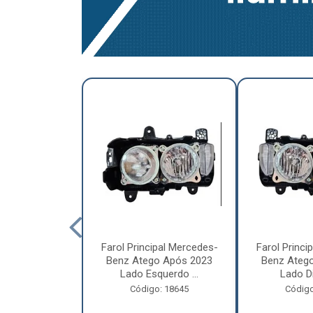
a Traseira
Farol Principal Mercedes-
Farol Princi
olvo FH, FM,
Benz Atego Após 2023
Benz Ateg
015 Lado ...
Lado Esquerdo ...
Lado Dir
o: 18185
Código: 18645
Código