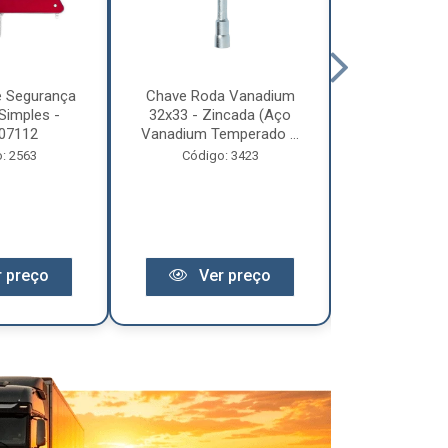
e Segurança
Chave Roda Vanadium
Arco Lona C
Simples -
32x33 - Zincada (Aço
Trem 2
07112
Vanadium Temperado ...
Código:
: 2563
Código: 3423
 preço
Ver preço
Ver