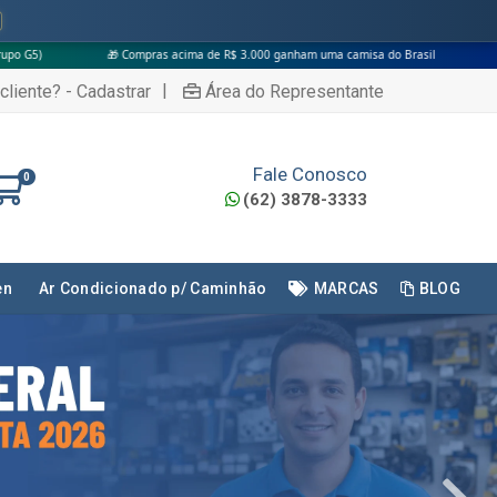
as acima de R$ 3.000 ganham uma camisa do Brasil
|
cliente? - Cadastrar
Área do Representante
Fale Conosco
0
(62) 3878-3333
en
Ar Condicionado p/ Caminhão
MARCAS
BLOG