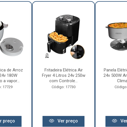
rica de Arroz
Fritadeira Elétrica Air
Panela Elétri
 24v 180W
Fryer 4 Litros 24v 250w
24v 500W An
 a vapor...
com Controle...
Clima
: 17729
Código: 17730
Código
r preço
Ver preço
Ver