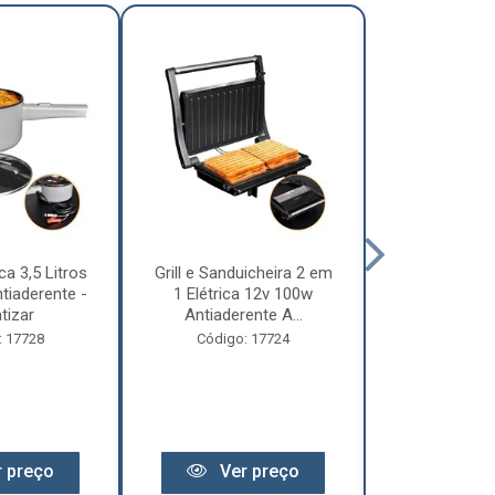
ca 3,5 Litros
Grill e Sanduicheira 2 em
Chaleira Elét
tiaderente -
1 Elétrica 12v 100w
1 Litro 
tizar
Antiaderente A...
Motorhome 
: 17728
Código: 17724
Código:
 preço
Ver preço
Ver