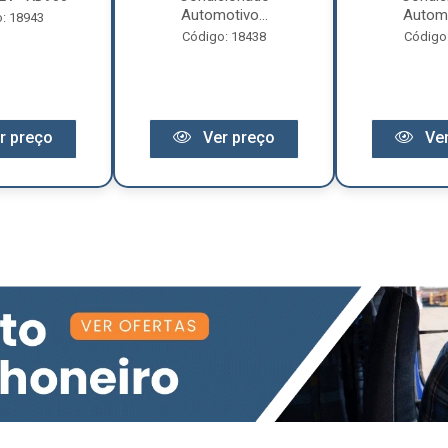
Automotivo...
Automo
: 18943
Código: 18438
Código
r preço
Ver preço
Ver