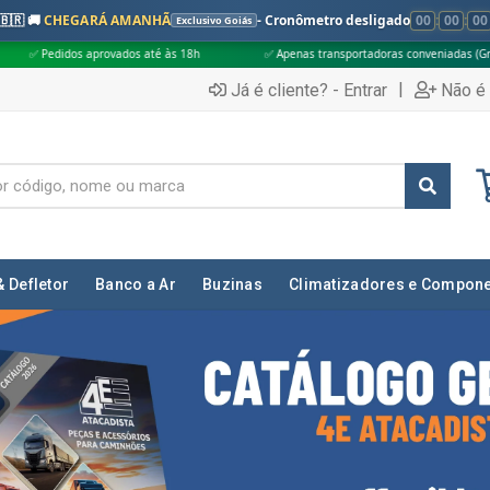
🇧🇷 🚚
CHEGARÁ AMANHÃ
- Cronômetro desligado
00
:
00
:
00
Exclusivo Goiás
é às 18h
✅ Apenas transportadoras conveniadas (Grupo G5)
🎁 Compr
|
Já é cliente? - Entrar
Não é 
& Defletor
Banco a Ar
Buzinas
Climatizadores e Compon