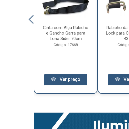
cêndio 6Kg Po
Cinta com Alça Rabicho
Rabicho da 
3 Anos de
e Gancho Garra para
Lock para Ca
antia
Lona Sider 70cm
43
o: 11441
Código: 17668
Código
r preço
Ver preço
Ve