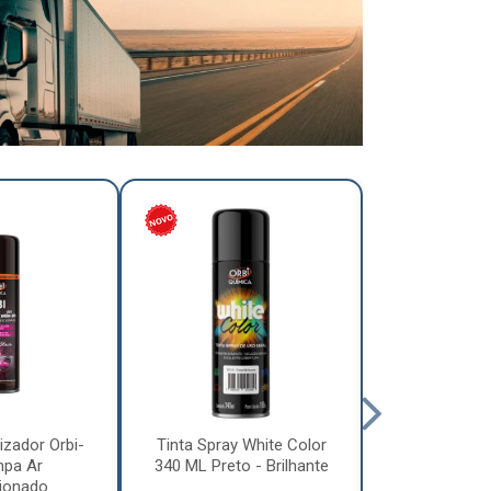
izador Orbi-
Tinta Spray White Color
Tinta Spray 
mpa Ar
340 ML Preto - Brilhante
340 ML Pre
ionado