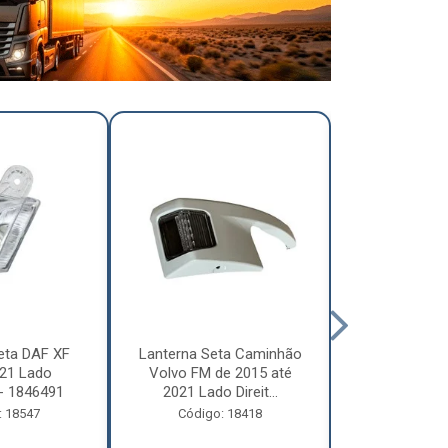
eta DAF XF
Lanterna Seta Caminhão
Lanterna Se
21 Lado
Volvo FM de 2015 até
Volvo FM d
- 1846491
2021 Lado Direit...
2021 Lado 
: 18547
Código: 18418
Código: