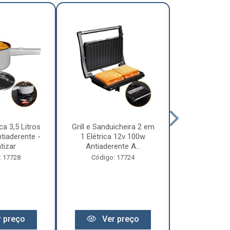
ca 3,5 Litros
Grill e Sanduicheira 2 em
Chaleira Elét
tiaderente -
1 Elétrica 12v 100w
1 Litro 
tizar
Antiaderente A...
Motorhome 
: 17728
Código: 17724
Código:
 preço
Ver preço
Ver