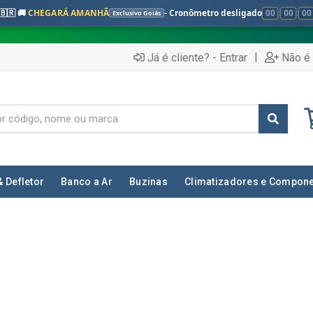
🇧🇷 🚚
CHEGARÁ AMANHÃ
- Cronômetro desligado
00
:
00
:
00
Exclusivo Goiás
|
Já é cliente? - Entrar
Não é 
& Defletor
Banco a Ar
Buzinas
Climatizadores e Compon