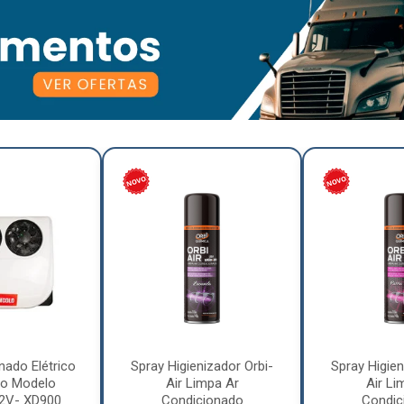
nado Elétrico
Spray Higienizador Orbi-
Spray Higien
o Modelo
Air Limpa Ar
Air Li
12V- XD900
Condicionado
Condic