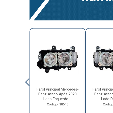
a Traseira
Farol Principal Mercedes-
Farol Princi
olvo FH, FM,
Benz Atego Após 2023
Benz Ateg
015 Lado ...
Lado Esquerdo ...
Lado Dir
o: 18185
Código: 18645
Código