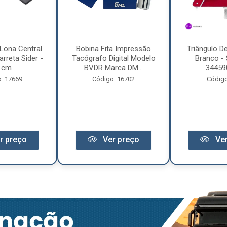
Lona Central
Bobina Fita Impressão
Triângulo D
rreta Sider -
Tacógrafo Digital Modelo
Branco - 
 cm
BVDR Marca DM...
34459
: 17669
Código: 16702
Código
r preço
Ver preço
Ver