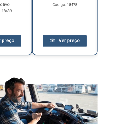
tivo...
Código: 18478
Código:
: 18439
 preço
Ver preço
Ver