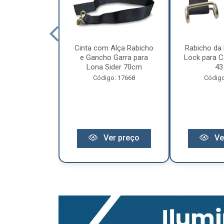
cêndio 6Kg Po
Cinta com Alça Rabicho
Rabicho da 
3 Anos de
e Gancho Garra para
Lock para Ca
antia
Lona Sider 70cm
43
o: 11441
Código: 17668
Código
r preço
Ver preço
Ve