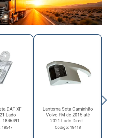
eta DAF XF
Lanterna Seta Caminhão
Lanterna Se
21 Lado
Volvo FM de 2015 até
Volvo FM d
- 1846491
2021 Lado Direit...
2021 Lado 
: 18547
Código: 18418
Código: