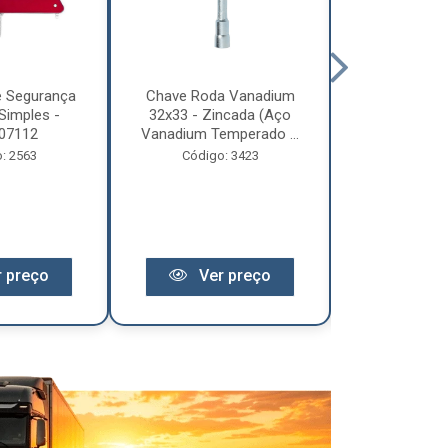
e Segurança
Chave Roda Vanadium
Arco Lona C
Simples -
32x33 - Zincada (Aço
Trem 2
07112
Vanadium Temperado ...
Código:
: 2563
Código: 3423
 preço
Ver preço
Ver