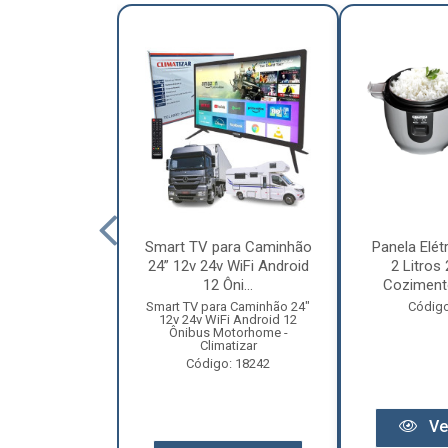
nha Caminhão
Smart TV para Caminhão
Panela Elét
m - Madeira
24” 12v 24v WiFi Android
2 Litros
Especial
12 Ôni...
Cozimento
o: 12131
Smart TV para Caminhão 24"
Código
12v 24v WiFi Android 12
Ônibus Motorhome -
Climatizar
Código: 18242
r preço
Ve