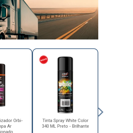
izador Orbi-
Tinta Spray White Color
Tinta Spray 
mpa Ar
340 ML Preto - Brilhante
340 ML Pre
ionado