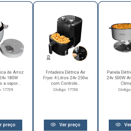
rica de Arroz
Fritadeira Elétrica Air
Panela Elétri
 24v 180W
Fryer 4 Litros 24v 250w
24v 500W An
 a vapor...
com Controle...
Clima
: 17729
Código: 17730
Código
r preço
Ver preço
Ver