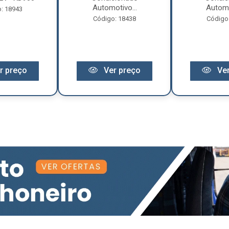
Automotivo...
Automo
: 18943
Código: 18438
Código
r preço
Ver preço
Ver