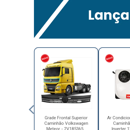
lumínio para
Grade Frontal Superior
Ar Condicio
hão Furo
Caminhão Volkswagen
Caminhã
7,5 x 6.00 –
Meteor - 2V185365...
Inverter 