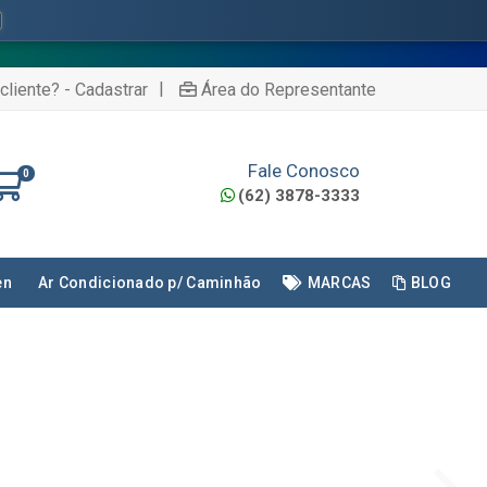
🇧🇷 ⚠️ Regras válidas 
|
cliente? - Cadastrar
Área do Representante
Fale Conosco
0
(62) 3878-3333
en
Ar Condicionado p/ Caminhão
MARCAS
BLOG