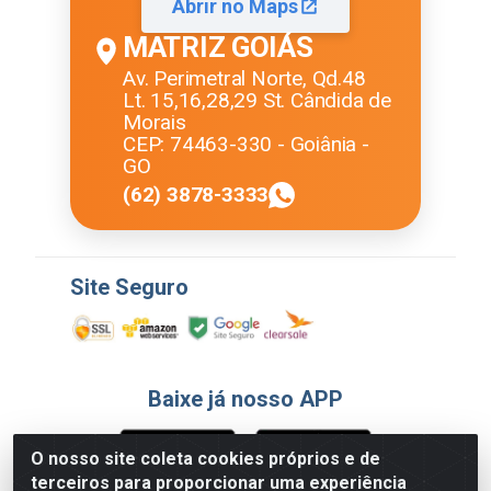
Abrir no Maps
MATRIZ GOIÁS
Av. Perimetral Norte, Qd.48
Lt. 15,16,28,29 St. Cândida de
Morais
CEP: 74463-330 - Goiânia -
GO
(62) 3878-3333
Site Seguro
Baixe já nosso APP
O nosso site coleta cookies próprios e de
terceiros para proporcionar uma experiência