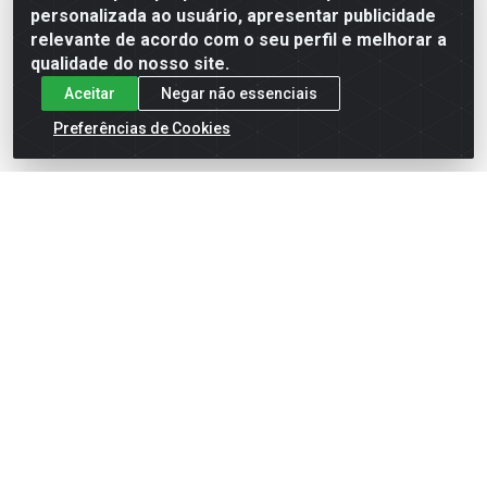
Formas de Pagamento
personalizada ao usuário, apresentar publicidade
relevante de acordo com o seu perfil e melhorar a
qualidade do nosso site.
Aceitar
Negar não essenciais
Preferências de Cookies
English
Español
×
ENTRE EM CAMPO COM A 4E!
Vista a camisa de quem joga para vencer.