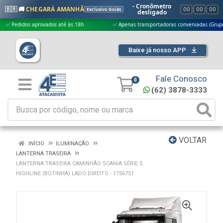
- Cronômetro
🇧🇷 🚚
CHEGARÁ AMANHÃ
00
:
00
:
00
Exclusivo Goiás
desligado
didos aprovados até às 18h
✅ Apenas transportadoras conveniadas (Grupo G5)
Baixe já nosso APP
Fale Conosco
0
(62) 3878-3333
VOLTAR
INÍCIO
ILUMINAÇÃO
LANTERNA TRASEIRA
LANTERNA TRASEIRA CAMINHÃO SCANIA SÉRIE 5
HIGHLINE (BOTINHA) LADO DIREITO - 1756751