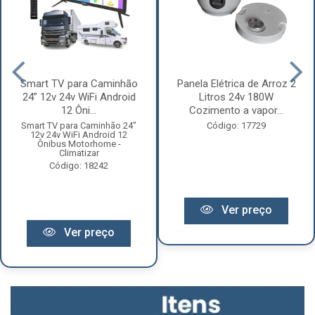
Smart TV para Caminhão
Panela Elétrica de Arroz 2
24” 12v 24v WiFi Android
Litros 24v 180W
12 Ôni...
Cozimento a vapor...
Smart TV para Caminhão 24"
Código: 17729
12v 24v WiFi Android 12
Ônibus Motorhome -
Climatizar
Código: 18242
Ver preço
Ver preço