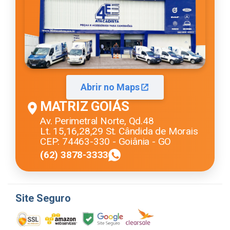
Abrir no Maps
MATRIZ GOIÁS
Av. Perimetral Norte, Qd.48
Lt. 15,16,28,29 St. Cândida de Morais
CEP: 74463-330 - Goiânia - GO
(62) 3878-3333
Site Seguro