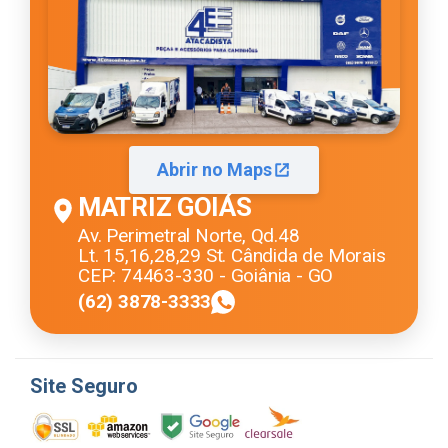
Abrir no Maps
MATRIZ GOIÁS
Av. Perimetral Norte, Qd.48
Lt. 15,16,28,29 St. Cândida de Morais
CEP: 74463-330 - Goiânia - GO
(62) 3878-3333
Site Seguro