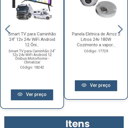
Smart TV para Caminhão
Panela Elétrica de Arroz 2
24” 12v 24v WiFi Android
Litros 24v 180W
12 Ôni...
Cozimento a vapor...
Smart TV para Caminhão 24"
Código: 17729
12v 24v WiFi Android 12
Ônibus Motorhome -
Climatizar
Código: 18242
Ver preço
Ver preço