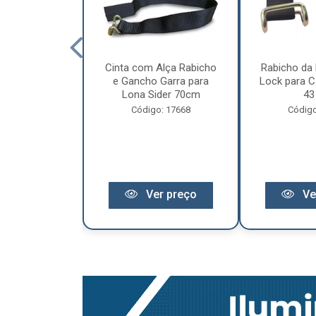
cêndio 6Kg Po
Cinta com Alça Rabicho
Rabicho da 
3 Anos de
e Gancho Garra para
Lock para Ca
antia
Lona Sider 70cm
43
o: 11441
Código: 17668
Código
r preço
Ver preço
Ve