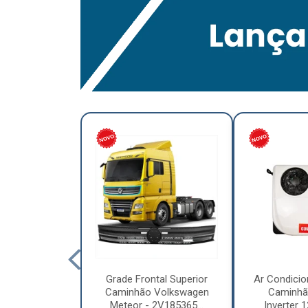
lumínio para
Grade Frontal Superior
Ar Condicio
hão Furo
Caminhão Volkswagen
Caminhã
7,5 x 6.00 –
Meteor - 2V185365...
Inverter 