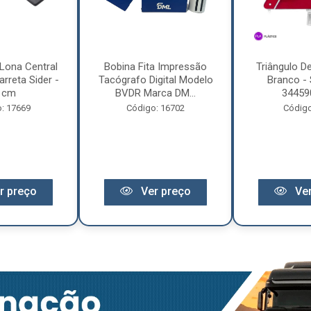
Lona Central
Bobina Fita Impressão
Triângulo D
rreta Sider -
Tacógrafo Digital Modelo
Branco - 
 cm
BVDR Marca DM...
34459
: 17669
Código: 16702
Código
r preço
Ver preço
Ver