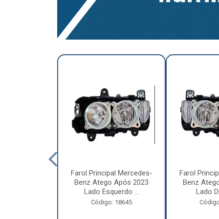
a Traseira
Farol Principal Mercedes-
Farol Princi
olvo FH, FM,
Benz Atego Após 2023
Benz Ateg
015 Lado ...
Lado Esquerdo ...
Lado Dir
o: 18185
Código: 18645
Código