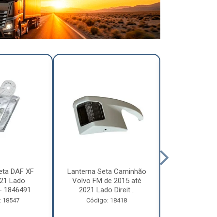
eta DAF XF
Lanterna Seta Caminhão
Lanterna Se
21 Lado
Volvo FM de 2015 até
Volvo FM d
- 1846491
2021 Lado Direit...
2021 Lado 
: 18547
Código: 18418
Código: