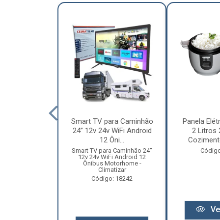
nha Caminhão
Smart TV para Caminhão
Panela Elét
m - Madeira
24” 12v 24v WiFi Android
2 Litros
Especial
12 Ôni...
Cozimento
o: 12131
Smart TV para Caminhão 24"
Código
12v 24v WiFi Android 12
Ônibus Motorhome -
Climatizar
Código: 18242
r preço
Ve