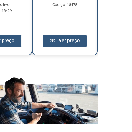
tivo...
Código: 18478
Código:
: 18439
 preço
Ver preço
Ver