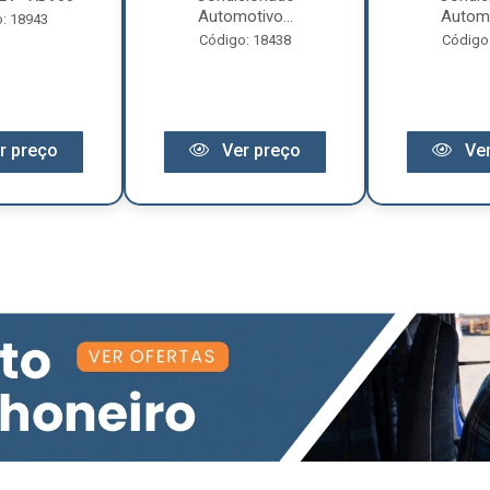
Automotivo...
Automo
: 18943
Código: 18438
Código
r preço
Ver preço
Ver