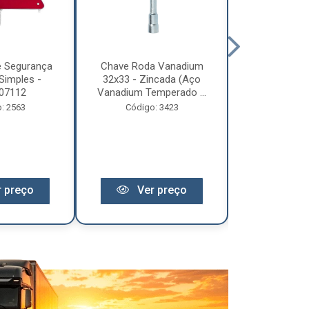
e Segurança
Chave Roda Vanadium
Arco Lona C
Simples -
32x33 - Zincada (Aço
Trem 2
07112
Vanadium Temperado ...
Código:
: 2563
Código: 3423
 preço
Ver preço
Ver