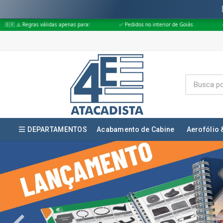
nas para:
✅ Pedidos no interior de Goiás
✅ Pedidos aprovados até às 
DEPARTAMENTOS
Acabamento de Cabine
Aerofólio 