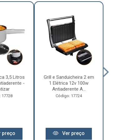
ca 3,5 Litros
Grill e Sanduicheira 2 em
Chaleira Elét
tiaderente -
1 Elétrica 12v 100w
1 Litro 
tizar
Antiaderente A...
Motorhome 
: 17728
Código: 17724
Código:
 preço
Ver preço
Ver