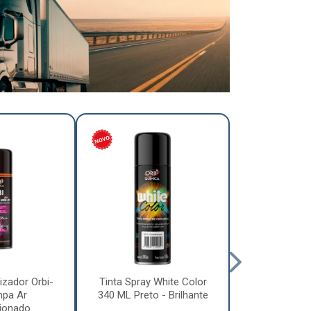
izador Orbi-
Tinta Spray White Color
Tinta Spray 
mpa Ar
340 ML Preto - Brilhante
340 ML Pre
ionado