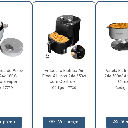
rica de Arroz
Fritadeira Elétrica Air
Panela Elétri
 24v 180W
Fryer 4 Litros 24v 250w
24v 500W An
 a vapor...
com Controle...
Clima
: 17729
Código: 17730
Código
r preço
Ver preço
Ver