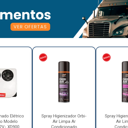
nado Elétrico
Spray Higienizador Orbi-
Spray Higien
o Modelo
Air Limpa Ar
Air Li
12V- XD900
Condicionado
Condic