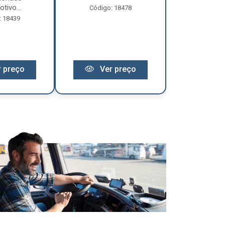
tivo...
Código: 18478
Código:
: 18439
 preço
Ver preço
Ver