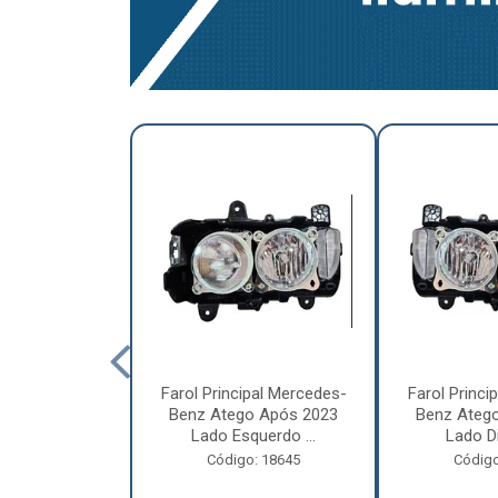
a Traseira
Farol Principal Mercedes-
Farol Princi
olvo FH, FM,
Benz Atego Após 2023
Benz Ateg
015 Lado ...
Lado Esquerdo ...
Lado Dir
o: 18185
Código: 18645
Código