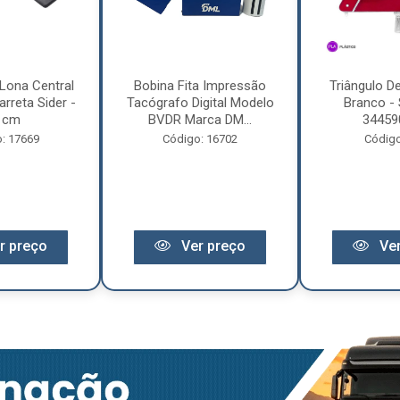
Lona Central
Bobina Fita Impressão
Triângulo D
rreta Sider -
Tacógrafo Digital Modelo
Branco - 
 cm
BVDR Marca DM...
34459
: 17669
Código: 16702
Código
r preço
Ver preço
Ver