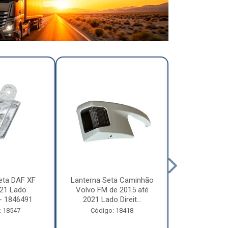
eta DAF XF
Lanterna Seta Caminhão
Lanterna Se
21 Lado
Volvo FM de 2015 até
Volvo FM d
- 1846491
2021 Lado Direit...
2021 Lado 
: 18547
Código: 18418
Código: