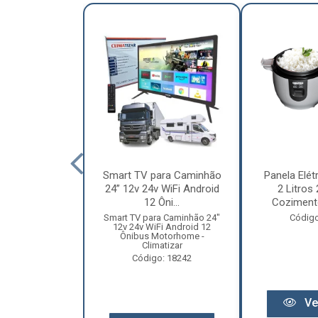
nha Caminhão
Smart TV para Caminhão
Panela Elét
m - Madeira
24” 12v 24v WiFi Android
2 Litros
Especial
12 Ôni...
Cozimento
o: 12131
Smart TV para Caminhão 24"
Código
12v 24v WiFi Android 12
Ônibus Motorhome -
Climatizar
Código: 18242
r preço
Ve