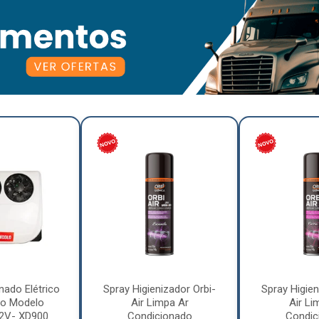
nado Elétrico
Spray Higienizador Orbi-
Spray Higien
o Modelo
Air Limpa Ar
Air Li
12V- XD900
Condicionado
Condic