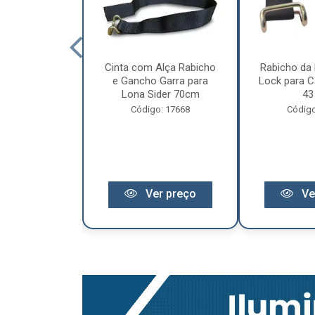
cêndio 6Kg Po
Cinta com Alça Rabicho
Rabicho da 
3 Anos de
e Gancho Garra para
Lock para Ca
antia
Lona Sider 70cm
43
o: 11441
Código: 17668
Código
r preço
Ver preço
Ve