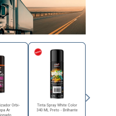
izador Orbi-
Tinta Spray White Color
Tinta Spray 
mpa Ar
340 ML Preto - Brilhante
340 ML Pre
ionado