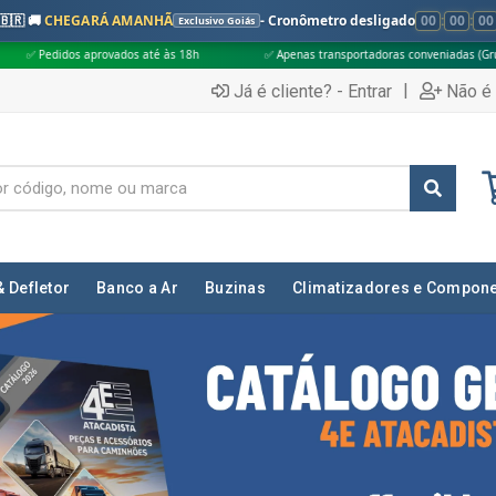
🇧🇷 🚚
CHEGARÁ AMANHÃ
- Cronômetro desligado
00
:
00
:
00
Exclusivo Goiás
é às 18h
✅ Apenas transportadoras conveniadas (Grupo G5)
🎁 Compra
|
Já é cliente? - Entrar
Não é 
& Defletor
Banco a Ar
Buzinas
Climatizadores e Compon