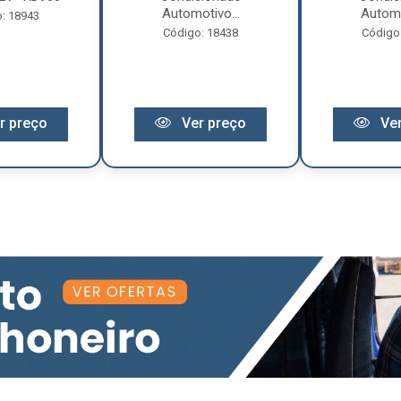
Automotivo...
Automo
: 18943
Código: 18438
Código
r preço
Ver preço
Ver