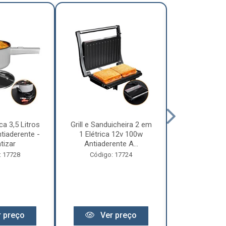
ca 3,5 Litros
Grill e Sanduicheira 2 em
Chaleira Elét
tiaderente -
1 Elétrica 12v 100w
1 Litro 
tizar
Antiaderente A...
Motorhome 
: 17728
Código: 17724
Código:
 preço
Ver preço
Ver