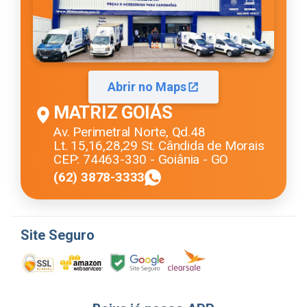
Abrir no Maps
MATRIZ GOIÁS
Av. Perimetral Norte, Qd.48
Lt. 15,16,28,29 St. Cândida de Morais
CEP: 74463-330 - Goiânia - GO
(62) 3878-3333
Site Seguro