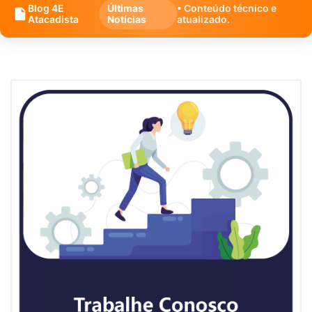
Blog 4E
Últimas
• Conteúdo técnico e
Atacadista
Notícias
atualizado.