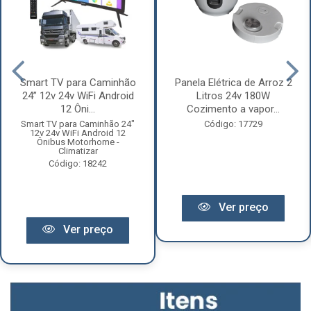
Smart TV para Caminhão
Panela Elétrica de Arroz 2
24” 12v 24v WiFi Android
Litros 24v 180W
12 Ôni...
Cozimento a vapor...
Smart TV para Caminhão 24"
Código: 17729
12v 24v WiFi Android 12
Ônibus Motorhome -
Climatizar
Código: 18242
Ver preço
Ver preço