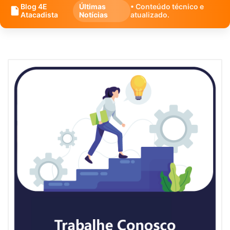
Blog 4E
Últimas
• Conteúdo técnico e
Atacadista
Notícias
atualizado.