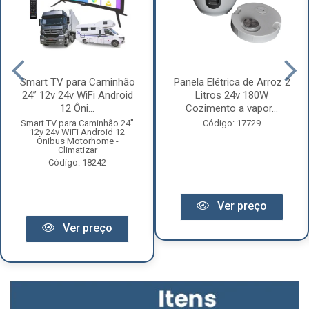
Smart TV para Caminhão
Panela Elétrica de Arroz 2
24” 12v 24v WiFi Android
Litros 24v 180W
12 Ôni...
Cozimento a vapor...
Smart TV para Caminhão 24"
Código: 17729
12v 24v WiFi Android 12
Ônibus Motorhome -
Climatizar
Código: 18242
Ver preço
Ver preço