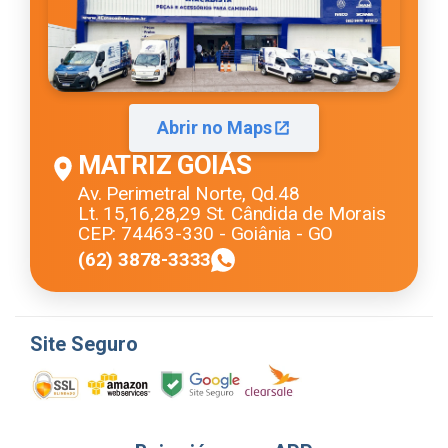
Abrir no Maps
MATRIZ GOIÁS
Av. Perimetral Norte, Qd.48
Lt. 15,16,28,29 St. Cândida de Morais
CEP: 74463-330 - Goiânia - GO
(62) 3878-3333
Site Seguro