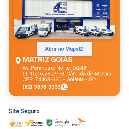
Abrir no Maps
MATRIZ GOIÁS
Av. Perimetral Norte, Qd.48
Lt. 15,16,28,29 St. Cândida de Morais
CEP: 74463-330 - Goiânia - GO
(62) 3878-3333
Site Seguro