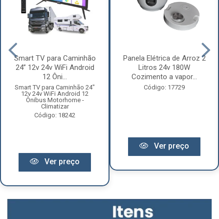
Smart TV para Caminhão
Panela Elétrica de Arroz 2
24” 12v 24v WiFi Android
Litros 24v 180W
12 Ôni...
Cozimento a vapor...
Smart TV para Caminhão 24"
Código: 17729
12v 24v WiFi Android 12
Ônibus Motorhome -
Climatizar
Código: 18242
Ver preço
Ver preço