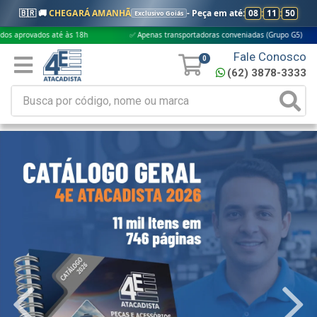
🇧🇷 🚚
CHEGARÁ AMANHÃ
- Peça em até:
08
:
11
:
49
Exclusivo Goiás
os até às 18h
✅ Apenas transportadoras conveniadas (Grupo G5)
🎁 C
Fale Conosco
0
(62) 3878-3333