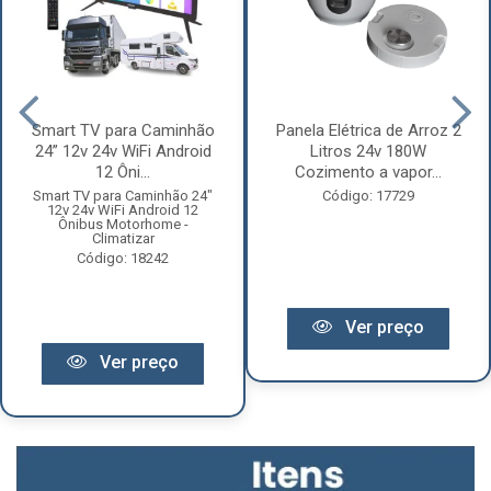
Smart TV para Caminhão
Panela Elétrica de Arroz 2
24” 12v 24v WiFi Android
Litros 24v 180W
12 Ôni...
Cozimento a vapor...
Smart TV para Caminhão 24"
Código: 17729
12v 24v WiFi Android 12
Ônibus Motorhome -
Climatizar
Código: 18242
Ver preço
Ver preço