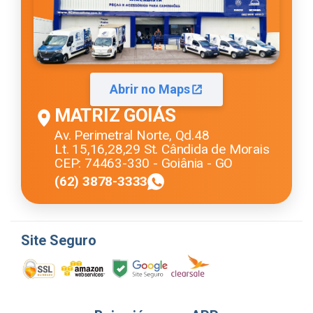
Abrir no Maps
MATRIZ GOIÁS
Av. Perimetral Norte, Qd.48
Lt. 15,16,28,29 St. Cândida de Morais
CEP: 74463-330 - Goiânia - GO
(62) 3878-3333
Site Seguro