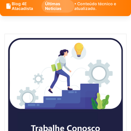
Blog 4E
Últimas
• Conteúdo técnico e
Atacadista
Notícias
atualizado.