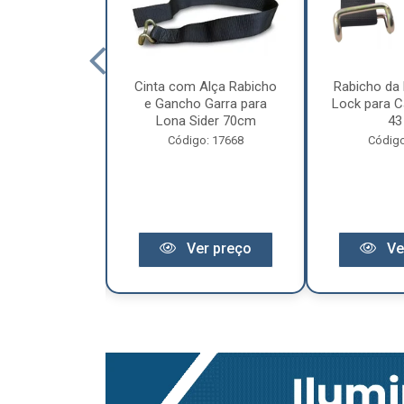
cêndio 6Kg Po
Cinta com Alça Rabicho
Rabicho da 
3 Anos de
e Gancho Garra para
Lock para Ca
antia
Lona Sider 70cm
43
o: 11441
Código: 17668
Código
r preço
Ver preço
Ve