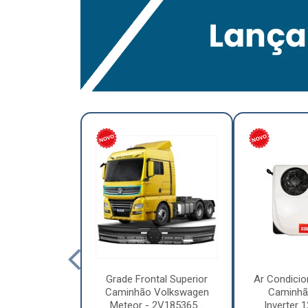
lumínio para
Grade Frontal Superior
Ar Condicio
hão Furo
Caminhão Volkswagen
Caminhã
7,5 x 6.00 –
Meteor - 2V185365...
Inverter 