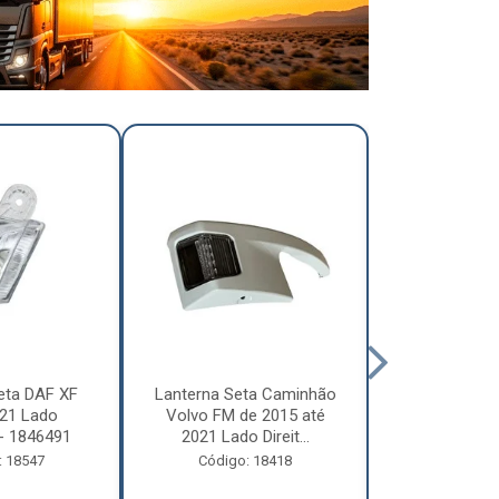
eta DAF XF
Lanterna Seta Caminhão
Lanterna Se
21 Lado
Volvo FM de 2015 até
Volvo FM d
- 1846491
2021 Lado Direit...
2021 Lado 
: 18547
Código: 18418
Código: