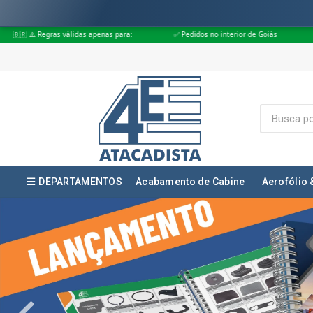
nas para:
✅ Pedidos no interior de Goiás
✅ Pedidos aprovados até às
DEPARTAMENTOS
Acabamento de Cabine
Aerofólio 