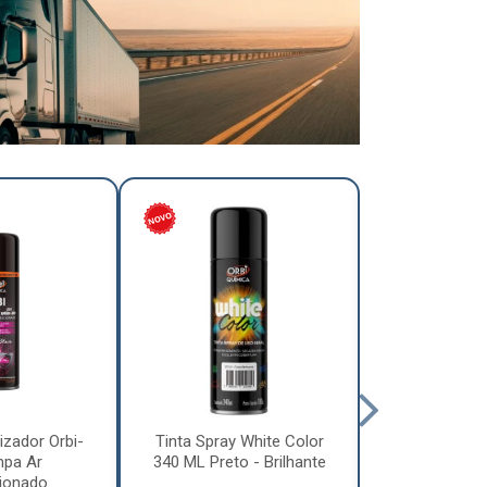
izador Orbi-
Tinta Spray White Color
Tinta Spray 
mpa Ar
340 ML Preto - Brilhante
340 ML Pre
ionado