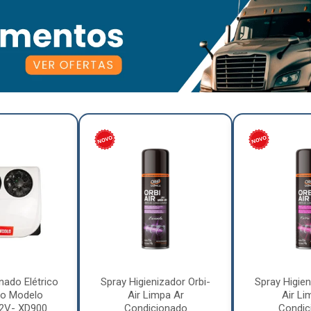
nado Elétrico
Spray Higienizador Orbi-
Spray Higien
o Modelo
Air Limpa Ar
Air Li
12V- XD900
Condicionado
Condic