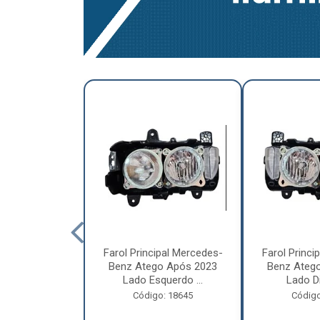
a Traseira
Farol Principal Mercedes-
Farol Princi
olvo FH, FM,
Benz Atego Após 2023
Benz Ateg
015 Lado ...
Lado Esquerdo ...
Lado Dir
o: 18185
Código: 18645
Código