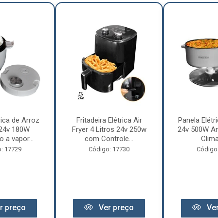
rica de Arroz
Fritadeira Elétrica Air
Panela Elétri
 24v 180W
Fryer 4 Litros 24v 250w
24v 500W An
 a vapor...
com Controle...
Clima
: 17729
Código: 17730
Código
r preço
Ver preço
Ver