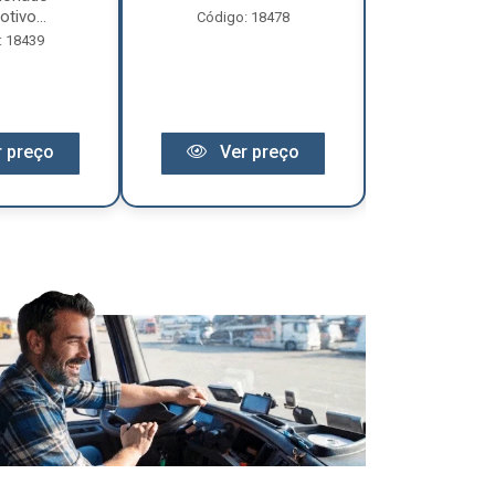
tivo...
Código: 18478
Código:
: 18439
 preço
Ver preço
Ver