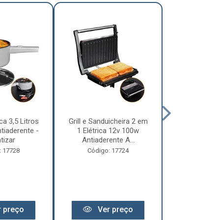
ca 3,5 Litros
Grill e Sanduicheira 2 em
Chaleira Elét
tiaderente -
1 Elétrica 12v 100w
1 Litro 
tizar
Antiaderente A...
Motorhome 
: 17728
Código: 17724
Código:
 preço
Ver preço
Ver