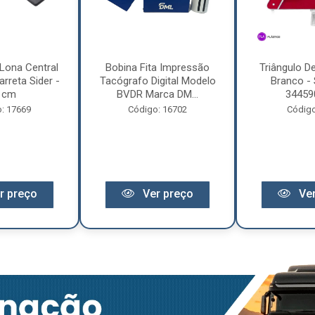
Lona Central
Bobina Fita Impressão
Triângulo D
rreta Sider -
Tacógrafo Digital Modelo
Branco - 
 cm
BVDR Marca DM...
34459
: 17669
Código: 16702
Código
r preço
Ver preço
Ver