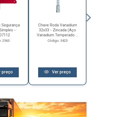
e Segurança
Chave Roda Vanadium
Arco Lona C
Simples -
32x33 - Zincada (Aço
Trem 2
07112
Vanadium Temperado ...
Código:
: 2563
Código: 3423
 preço
Ver preço
Ver