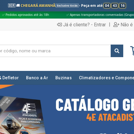
🇧🇷 🚚
CHEGARÁ AMANHÃ
- Peça em até:
04
:
43
:
14
Exclusivo Goiás
 18h
✅ Apenas transportadoras conveniadas (Grupo G5)
🎁 Compras ac
|
Já é cliente? - Entrar
Não é 
& Defletor
Banco a Ar
Buzinas
Climatizadores e Compon