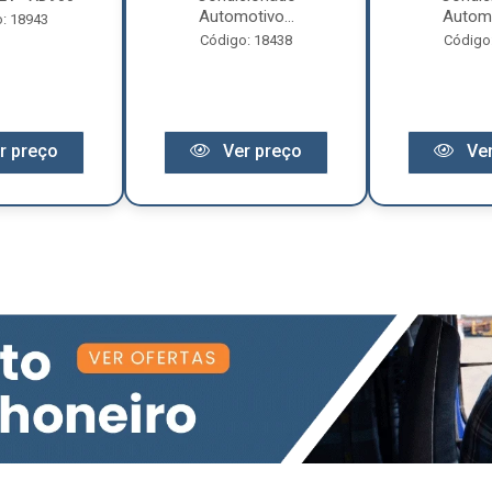
Automotivo...
Automo
: 18943
Código: 18438
Código
r preço
Ver preço
Ver