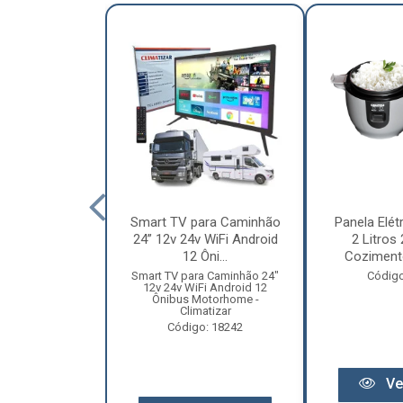
nha Caminhão
Smart TV para Caminhão
Panela Elét
m - Madeira
24” 12v 24v WiFi Android
2 Litros
Especial
12 Ôni...
Cozimento
o: 12131
Smart TV para Caminhão 24"
Código
12v 24v WiFi Android 12
Ônibus Motorhome -
Climatizar
Código: 18242
r preço
Ve