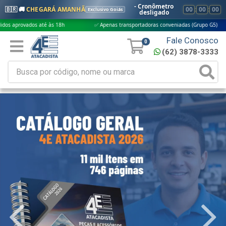
- Cronômetro
🇧🇷 🚚
CHEGARÁ AMANHÃ
00
:
00
:
00
Exclusivo Goiás
desligado
até às 18h
✅ Apenas transportadoras conveniadas (Grupo G5)
🎁 Com
Fale Conosco
0
(62) 3878-3333