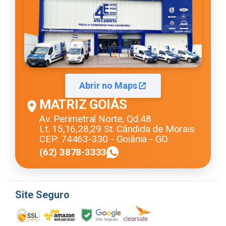
Abrir no Maps
MATRIZ GOIÁS
Av. Perimetral Norte, Qd.48
Lt. 15,16,28,29 St. Cândida de Morais
CEP: 74463-330 - Goiânia - GO
(62) 3878-3333
Site Seguro