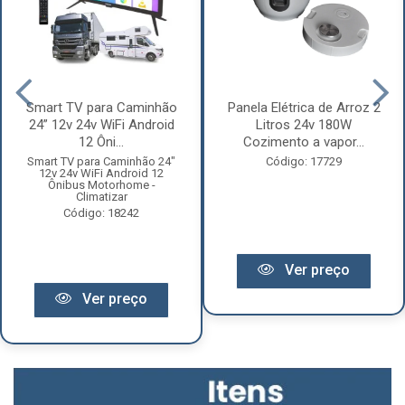
Smart TV para Caminhão
Panela Elétrica de Arroz 2
24” 12v 24v WiFi Android
Litros 24v 180W
12 Ôni...
Cozimento a vapor...
Smart TV para Caminhão 24"
Código: 17729
12v 24v WiFi Android 12
Ônibus Motorhome -
Climatizar
Código: 18242
Ver preço
Ver preço