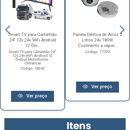
Smart TV para Caminhão
Panela Elétrica de Arroz 2
24” 12v 24v WiFi Android
Litros 24v 180W
12 Ôni...
Cozimento a vapor...
Smart TV para Caminhão 24"
Código: 17729
12v 24v WiFi Android 12
Ônibus Motorhome -
Climatizar
Código: 18242
Ver preço
Ver preço