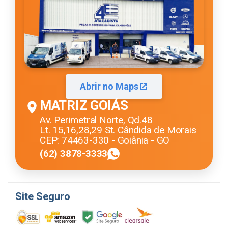
Abrir no Maps
MATRIZ GOIÁS
Av. Perimetral Norte, Qd.48
Lt. 15,16,28,29 St. Cândida de Morais
CEP: 74463-330 - Goiânia - GO
(62) 3878-3333
Site Seguro