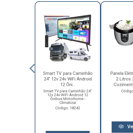
nha Caminhão
Smart TV para Caminhão
Panela Elét
m - Madeira
24” 12v 24v WiFi Android
2 Litros
Especial
12 Ôni...
Cozimento
o: 12131
Smart TV para Caminhão 24"
Código
12v 24v WiFi Android 12
Ônibus Motorhome -
Climatizar
Código: 18242
r preço
Ve