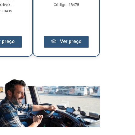
tivo...
Código: 18478
Código:
: 18439
 preço
Ver preço
Ver