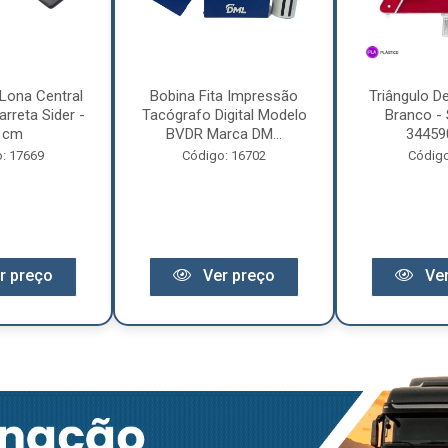
Lona Central
Bobina Fita Impressão
Triângulo D
rreta Sider -
Tacógrafo Digital Modelo
Branco - 
 cm
BVDR Marca DM...
34459
: 17669
Código: 16702
Código
r preço
Ver preço
Ver