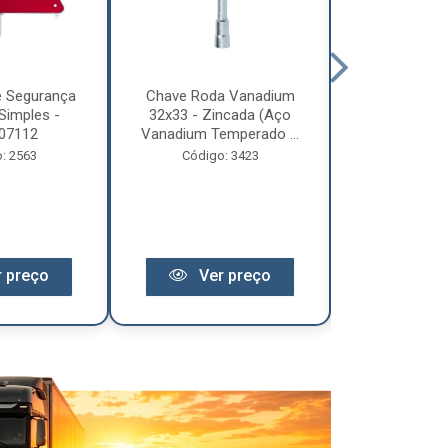
e Segurança
Chave Roda Vanadium
Arco Lona C
Simples -
32x33 - Zincada (Aço
Trem 2
07112
Vanadium Temperado ...
Código:
: 2563
Código: 3423
 preço
Ver preço
Ver