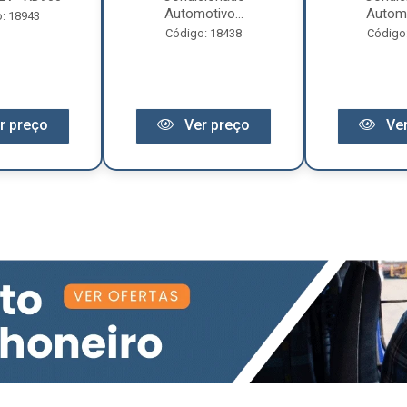
Automotivo...
Automo
: 18943
Código: 18438
Código
r preço
Ver preço
Ver