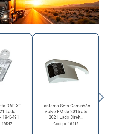
eta DAF XF
Lanterna Seta Caminhão
Lanterna Se
21 Lado
Volvo FM de 2015 até
Volvo FM d
- 1846491
2021 Lado Direit...
2021 Lado 
: 18547
Código: 18418
Código: