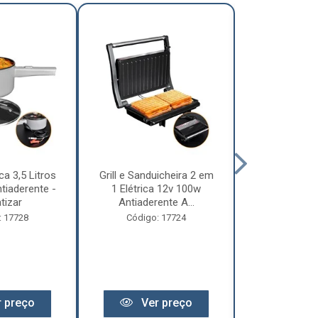
ca 3,5 Litros
Grill e Sanduicheira 2 em
Chaleira Elét
tiaderente -
1 Elétrica 12v 100w
1 Litro 
tizar
Antiaderente A...
Motorhome 
: 17728
Código: 17724
Código:
 preço
Ver preço
Ver