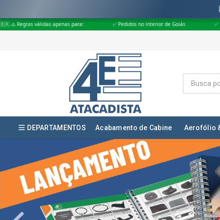
 para:
✅ Pedidos no interior de Goiás
✅ Pedidos aprovados até às 18
DEPARTAMENTOS
Acabamento de Cabine
Aerofólio 