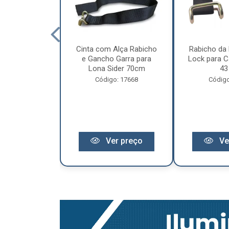
cêndio 6Kg Po
Cinta com Alça Rabicho
Rabicho da 
3 Anos de
e Gancho Garra para
Lock para Ca
antia
Lona Sider 70cm
43
o: 11441
Código: 17668
Código
r preço
Ver preço
Ve