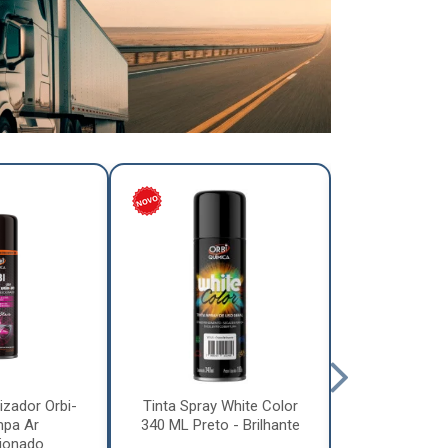
izador Orbi-
Tinta Spray White Color
Tinta Spray 
mpa Ar
340 ML Preto - Brilhante
340 ML Pre
ionado