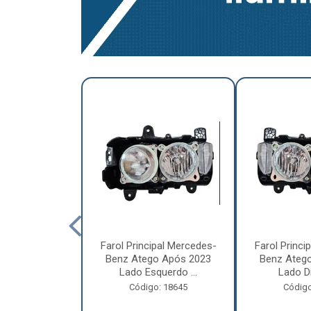
a Traseira
Farol Principal Mercedes-
Farol Princi
olvo FH, FM,
Benz Atego Após 2023
Benz Ateg
015 Lado ...
Lado Esquerdo ...
Lado Dir
o: 18185
Código: 18645
Código