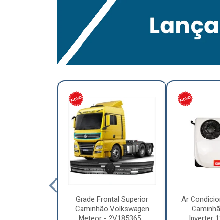
lumínio para
Grade Frontal Superior
Ar Condicio
hão Furo
Caminhão Volkswagen
Caminhã
7,5 x 6.00 –
Meteor - 2V185365...
Inverter 