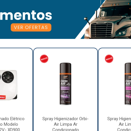
nado Elétrico
Spray Higienizador Orbi-
Spray Higien
o Modelo
Air Limpa Ar
Air Li
12V- XD900
Condicionado
Condic