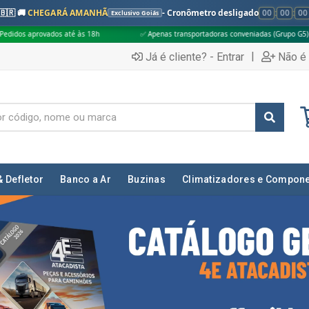
🇧🇷 🚚
CHEGARÁ AMANHÃ
- Cronômetro desligado
00
:
00
:
00
Exclusivo Goiás
h
✅ Apenas transportadoras conveniadas (Grupo G5)
🎁 Compras acim
|
Já é cliente? - Entrar
Não é 
& Defletor
Banco a Ar
Buzinas
Climatizadores e Compon