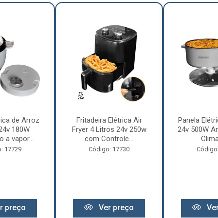
rica de Arroz
Fritadeira Elétrica Air
Panela Elétri
 24v 180W
Fryer 4 Litros 24v 250w
24v 500W An
 a vapor...
com Controle...
Clima
: 17729
Código: 17730
Código
r preço
Ver preço
Ver