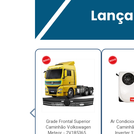
lumínio para
Grade Frontal Superior
Ar Condicio
hão Furo
Caminhão Volkswagen
Caminhã
7,5 x 6.00 –
Meteor - 2V185365...
Inverter 