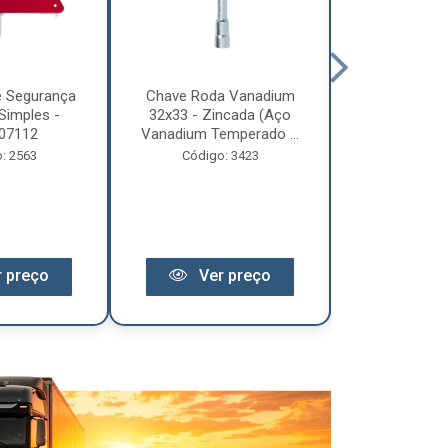
e Segurança
Chave Roda Vanadium
Arco Lona C
Simples -
32x33 - Zincada (Aço
Trem 2
07112
Vanadium Temperado ...
Código:
: 2563
Código: 3423
 preço
Ver preço
Ver