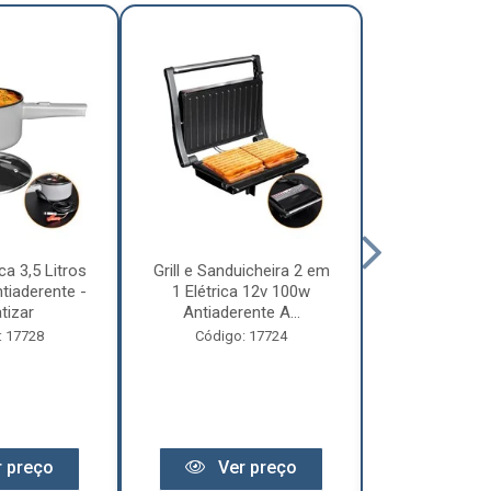
ca 3,5 Litros
Grill e Sanduicheira 2 em
Chaleira Elét
tiaderente -
1 Elétrica 12v 100w
1 Litro 
tizar
Antiaderente A...
Motorhome 
: 17728
Código: 17724
Código:
 preço
Ver preço
Ver