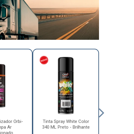
izador Orbi-
Tinta Spray White Color
Tinta Spray 
mpa Ar
340 ML Preto - Brilhante
340 ML Pre
ionado