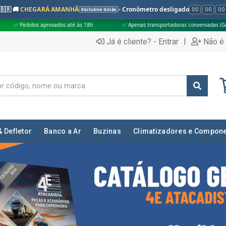
🇧🇷 🚚
CHEGARÁ AMANHÃ
- Cronômetro desligado
00
:
00
:
00
Exclusivo Goiás
é às 18h
✅ Apenas transportadoras conveniadas (Grupo G5)
🎁 Compra
|
Já é cliente? - Entrar
Não é 
& Defletor
Banco a Ar
Buzinas
Climatizadores e Compon