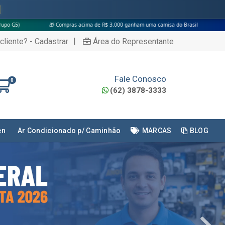
s acima de R$ 3.000 ganham uma camisa do Brasil
|
cliente? - Cadastrar
Área do Representante
Fale Conosco
0
(62) 3878-3333
en
Ar Condicionado p/ Caminhão
MARCAS
BLOG