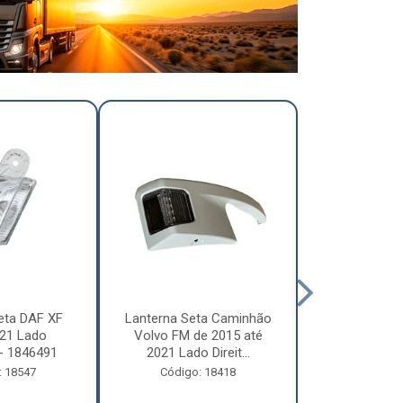
eta DAF XF
Lanterna Seta Caminhão
Lanterna Se
21 Lado
Volvo FM de 2015 até
Volvo FM d
- 1846491
2021 Lado Direit...
2021 Lado 
: 18547
Código: 18418
Código: