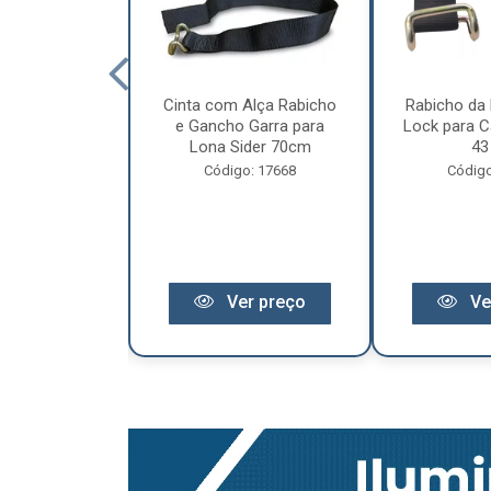
cêndio 6Kg Po
Cinta com Alça Rabicho
Rabicho da 
3 Anos de
e Gancho Garra para
Lock para Ca
antia
Lona Sider 70cm
43
o: 11441
Código: 17668
Código
r preço
Ver preço
Ve