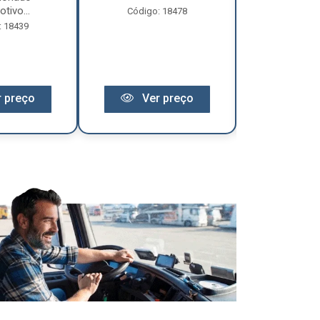
tivo...
Código: 18478
Código:
: 18439
 preço
Ver preço
Ver