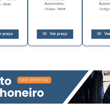
Automotivo...
Automo
: 18943
Código: 18438
Código
r preço
Ver preço
Ver