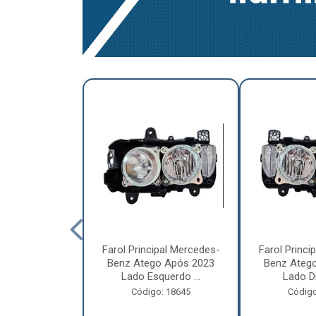
a Traseira
Farol Principal Mercedes-
Farol Princi
olvo FH, FM,
Benz Atego Após 2023
Benz Ateg
015 Lado ...
Lado Esquerdo ...
Lado Dir
o: 18185
Código: 18645
Código