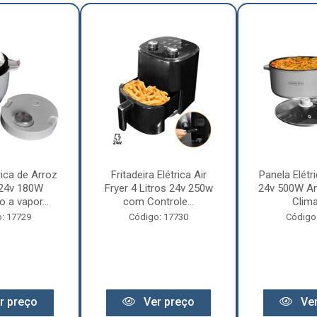
rica de Arroz
Fritadeira Elétrica Air
Panela Elétri
 24v 180W
Fryer 4 Litros 24v 250w
24v 500W An
 a vapor...
com Controle...
Clima
: 17729
Código: 17730
Código
r preço
Ver preço
Ver