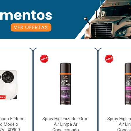
nado Elétrico
Spray Higienizador Orbi-
Spray Higien
o Modelo
Air Limpa Ar
Air Li
12V- XD900
Condicionado
Condic