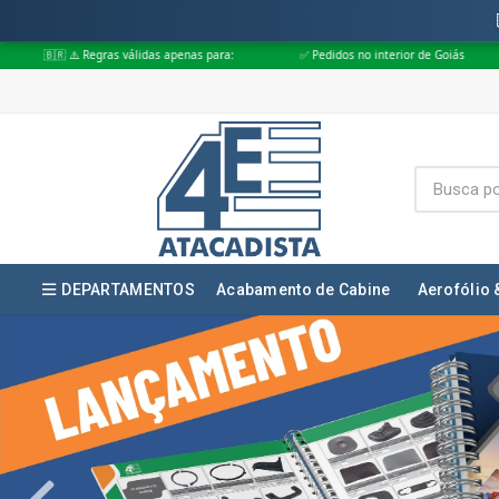
 apenas para:
✅ Pedidos no interior de Goiás
✅ Pedidos aprovados at
DEPARTAMENTOS
Acabamento de Cabine
Aerofólio 