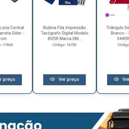
Lona Central
Bobina Fita Impressão
Triângulo D
rreta Sider -
Tacógrafo Digital Modelo
Branco - 
 cm
BVDR Marca DM...
34459
: 17669
Código: 16702
Código
r preço
Ver preço
Ver