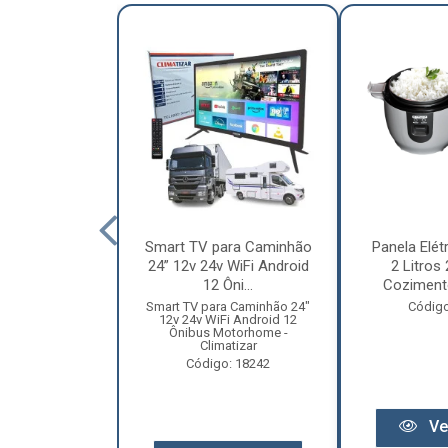
nha Caminhão
Smart TV para Caminhão
Panela Elét
m - Madeira
24” 12v 24v WiFi Android
2 Litros
Especial
12 Ôni...
Cozimento
o: 12131
Smart TV para Caminhão 24"
Código
12v 24v WiFi Android 12
Ônibus Motorhome -
Climatizar
Código: 18242
r preço
Ve