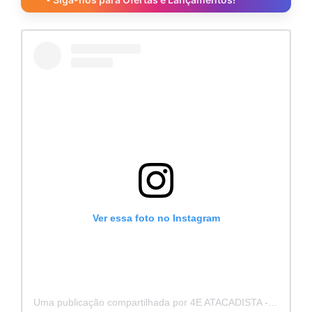
Ver essa foto no Instagram
Uma publicação compartilhada por 4E ATACADISTA - Distribuidora de Pecas e Acessórios (@4eatacadista)