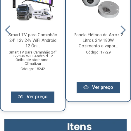
Smart TV para Caminhão
Panela Elétrica de Arroz 2
24” 12v 24v WiFi Android
Litros 24v 180W
12 Ôni...
Cozimento a vapor...
Smart TV para Caminhão 24"
Código: 17729
12v 24v WiFi Android 12
Ônibus Motorhome -
Climatizar
Código: 18242
Ver preço
Ver preço