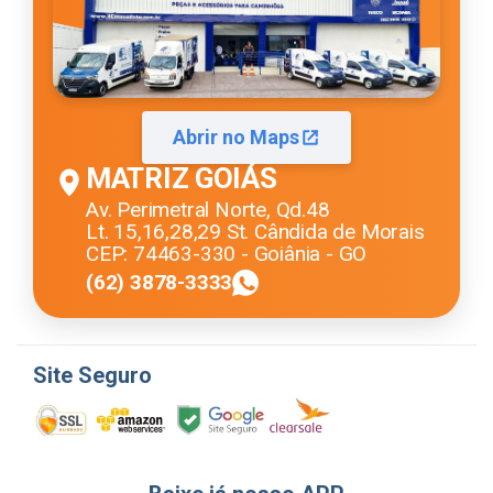
Abrir no Maps
MATRIZ GOIÁS
Av. Perimetral Norte, Qd.48
Lt. 15,16,28,29 St. Cândida de Morais
CEP: 74463-330 - Goiânia - GO
(62) 3878-3333
Site Seguro