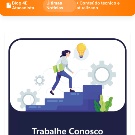
Blog 4E
Últimas
• Conteúdo técnico e
Atacadista
Notícias
atualizado.