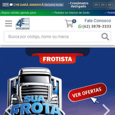
- Cronômetro
🇧🇷 🚚
CHEGARÁ AMANHÃ
00
:
00
:
00
Exclusivo Goiás
desligado
apenas para:
✅ Pedidos no interior de Goiás
✅ Pedidos aprovados até 
Fale Conosco
0
(62) 3878-3333