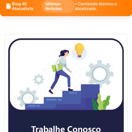
Blog 4E
Últimas
• Conteúdo técnico e
Atacadista
Notícias
atualizado.