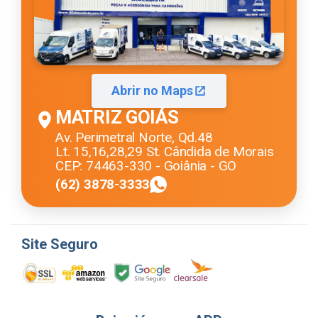
Abrir no Maps
MATRIZ GOIÁS
Av. Perimetral Norte, Qd.48
Lt. 15,16,28,29 St. Cândida de Morais
CEP: 74463-330 - Goiânia - GO
(62) 3878-3333
Site Seguro