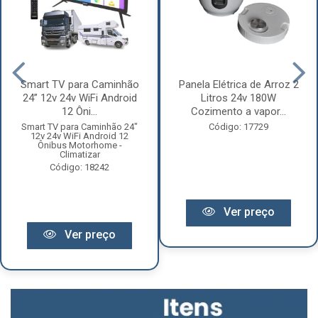
Smart TV para Caminhão
Panela Elétrica de Arroz 2
24” 12v 24v WiFi Android
Litros 24v 180W
12 Ôni...
Cozimento a vapor...
Smart TV para Caminhão 24"
Código: 17729
12v 24v WiFi Android 12
Ônibus Motorhome -
Climatizar
Código: 18242
Ver preço
Ver preço