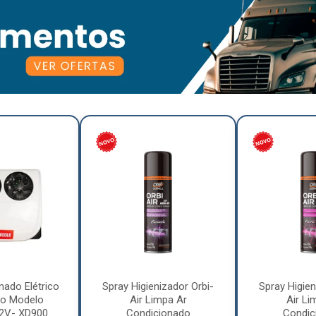
nado Elétrico
Spray Higienizador Orbi-
Spray Higien
o Modelo
Air Limpa Ar
Air Li
12V- XD900
Condicionado
Condic