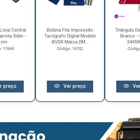
Lona Central
Bobina Fita Impressão
Triângulo D
rreta Sider -
Tacógrafo Digital Modelo
Branco - 
 cm
BVDR Marca DM...
34459
: 17669
Código: 16702
Código
r preço
Ver preço
Ver