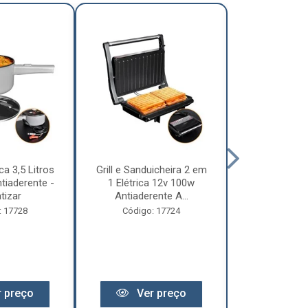
ca 3,5 Litros
Grill e Sanduicheira 2 em
Chaleira Elét
tiaderente -
1 Elétrica 12v 100w
1 Litro 
tizar
Antiaderente A...
Motorhome 
: 17728
Código: 17724
Código:
 preço
Ver preço
Ver