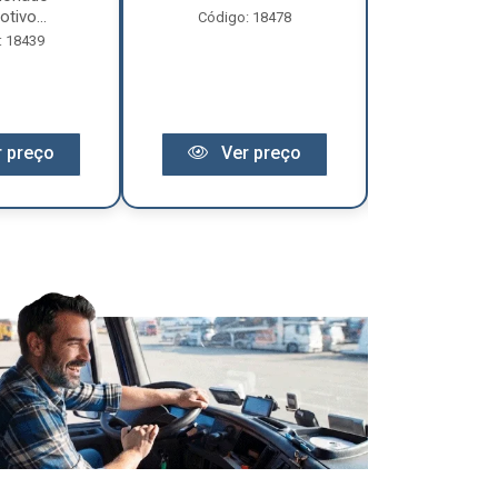
tivo...
Código: 18478
Código:
: 18439
 preço
Ver preço
Ver