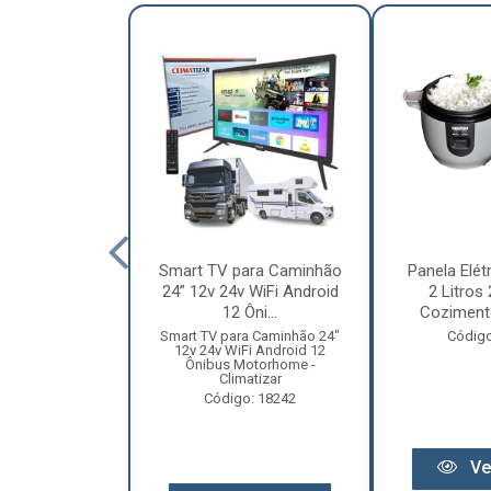
nha Caminhão
Smart TV para Caminhão
Panela Elét
m - Madeira
24” 12v 24v WiFi Android
2 Litros
Especial
12 Ôni...
Cozimento
o: 12131
Smart TV para Caminhão 24"
Código
12v 24v WiFi Android 12
Ônibus Motorhome -
Climatizar
Código: 18242
r preço
Ve