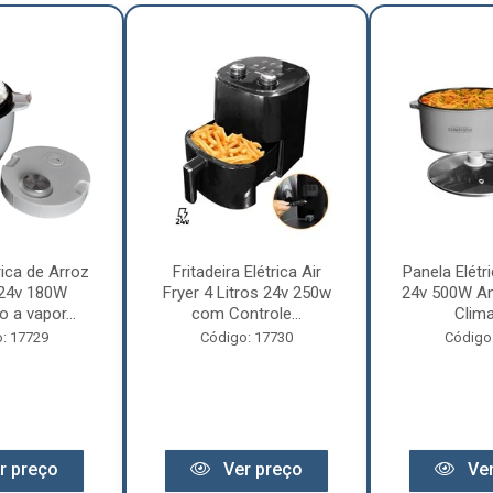
rica de Arroz
Fritadeira Elétrica Air
Panela Elétri
 24v 180W
Fryer 4 Litros 24v 250w
24v 500W An
 a vapor...
com Controle...
Clima
: 17729
Código: 17730
Código
r preço
Ver preço
Ver