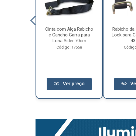
cêndio 6Kg Po
Cinta com Alça Rabicho
Rabicho da 
3 Anos de
e Gancho Garra para
Lock para Ca
antia
Lona Sider 70cm
43
o: 11441
Código: 17668
Código
r preço
Ver preço
Ve