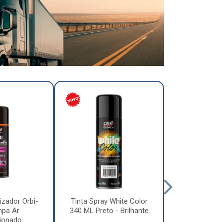
izador Orbi-
Tinta Spray White Color
Tinta Spray 
mpa Ar
340 ML Preto - Brilhante
340 ML Pre
ionado