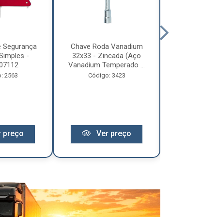
e Segurança
Chave Roda Vanadium
Arco Lona C
Simples -
32x33 - Zincada (Aço
Trem 2
07112
Vanadium Temperado ...
Código:
: 2563
Código: 3423
 preço
Ver preço
Ver