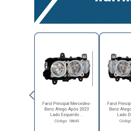
a Traseira
Farol Principal Mercedes-
Farol Princi
olvo FH, FM,
Benz Atego Após 2023
Benz Ateg
015 Lado ...
Lado Esquerdo ...
Lado Dir
o: 18185
Código: 18645
Código