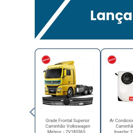
lumínio para
Grade Frontal Superior
Ar Condicio
hão Furo
Caminhão Volkswagen
Caminhã
7,5 x 6.00 –
Meteor - 2V185365...
Inverter 