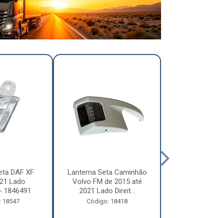
eta DAF XF
Lanterna Seta Caminhão
Lanterna Se
21 Lado
Volvo FM de 2015 até
Volvo FM d
- 1846491
2021 Lado Direit...
2021 Lado 
: 18547
Código: 18418
Código: