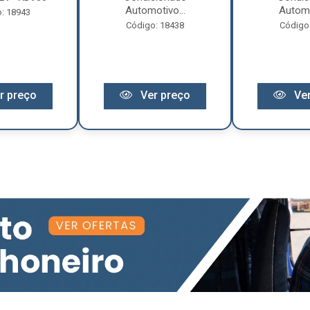
Automotivo...
Automo
: 18943
Código: 18438
Código
r preço
Ver preço
Ver