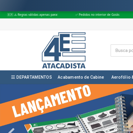
penas para:
✅ Pedidos no interior de Goiás
✅ Pedidos aprovados até 
DEPARTAMENTOS
Acabamento de Cabine
Aerofólio 