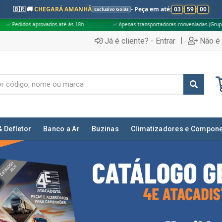
🇧🇷 🚚
CHEGARÁ AMANHÃ
- Peça em até:
03
:
58
:
58
Exclusivo Goiás
às 18h
✅ Apenas transportadoras conveniadas (Grupo G5)
🎁 Compras 
|
Já é cliente? - Entrar
Não é 
& Defletor
Banco a Ar
Buzinas
Climatizadores e Compon