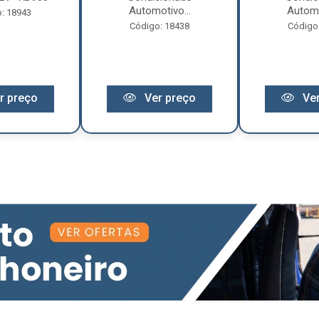
Automotivo...
Automo
: 18943
Código: 18438
Código
r preço
Ver preço
Ver