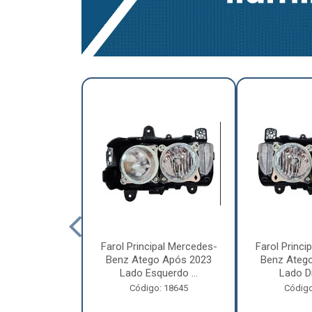
a Traseira
Farol Principal Mercedes-
Farol Princi
olvo FH, FM,
Benz Atego Após 2023
Benz Ateg
015 Lado ...
Lado Esquerdo ...
Lado Dir
o: 18185
Código: 18645
Código