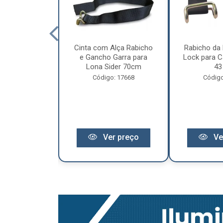
cêndio 6Kg Po
Cinta com Alça Rabicho
Rabicho da 
3 Anos de
e Gancho Garra para
Lock para Ca
antia
Lona Sider 70cm
43
o: 11441
Código: 17668
Código
r preço
Ver preço
Ve