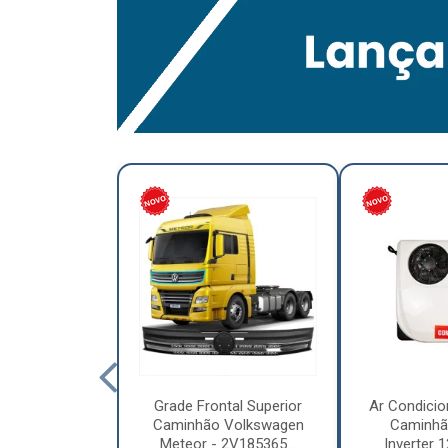
lumínio para
Grade Frontal Superior
Ar Condicio
hão Furo
Caminhão Volkswagen
Caminhã
7,5 x 6.00 –
Meteor - 2V185365...
Inverter 