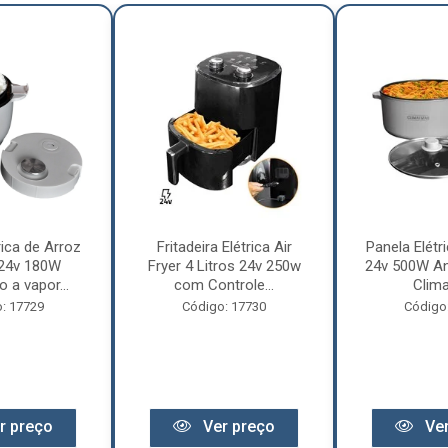
rica de Arroz
Fritadeira Elétrica Air
Panela Elétri
 24v 180W
Fryer 4 Litros 24v 250w
24v 500W An
 a vapor...
com Controle...
Clima
: 17729
Código: 17730
Código
r preço
Ver preço
Ver