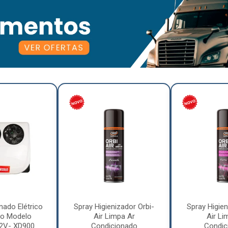
nado Elétrico
Spray Higienizador Orbi-
Spray Higien
o Modelo
Air Limpa Ar
Air Li
12V- XD900
Condicionado
Condic