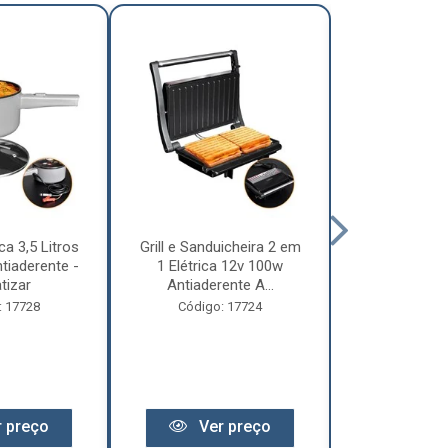
ca 3,5 Litros
Grill e Sanduicheira 2 em
Chaleira Elét
tiaderente -
1 Elétrica 12v 100w
1 Litro 
tizar
Antiaderente A...
Motorhome 
: 17728
Código: 17724
Código:
 preço
Ver preço
Ver