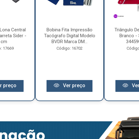
Lona Central
Bobina Fita Impressão
Triângulo D
rreta Sider -
Tacógrafo Digital Modelo
Branco - 
 cm
BVDR Marca DM...
34459
: 17669
Código: 16702
Código
r preço
Ver preço
Ver