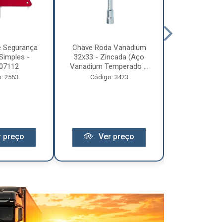
e Segurança
Chave Roda Vanadium
Arco Lona C
Simples -
32x33 - Zincada (Aço
Trem 2
07112
Vanadium Temperado ...
Código:
: 2563
Código: 3423
 preço
Ver preço
Ver