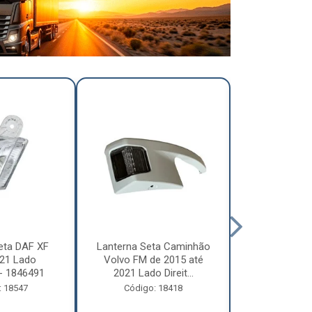
eta DAF XF
Lanterna Seta Caminhão
Lanterna Se
21 Lado
Volvo FM de 2015 até
Volvo FM d
- 1846491
2021 Lado Direit...
2021 Lado 
: 18547
Código: 18418
Código: