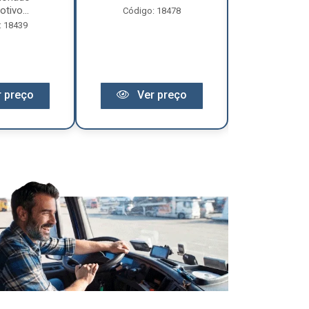
tivo...
Código: 18478
Código:
: 18439
 preço
Ver preço
Ver