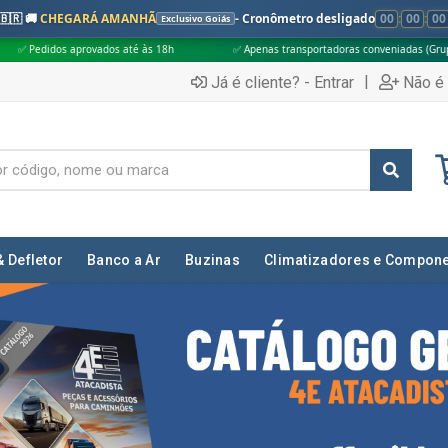
🇧🇷 🚚
CHEGARÁ AMANHÃ
- Cronômetro desligado
00
:
00
:
00
Exclusivo Goiás
às 18h
✅ Apenas transportadoras conveniadas (Grupo G5)
🎁 Compras
|
Já é cliente? - Entrar
Não é 
& Defletor
Banco a Ar
Buzinas
Climatizadores e Compon