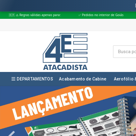
apenas para:
✅ Pedidos no interior de Goiás
✅ Pedidos aprovados até 
DEPARTAMENTOS
Acabamento de Cabine
Aerofólio 