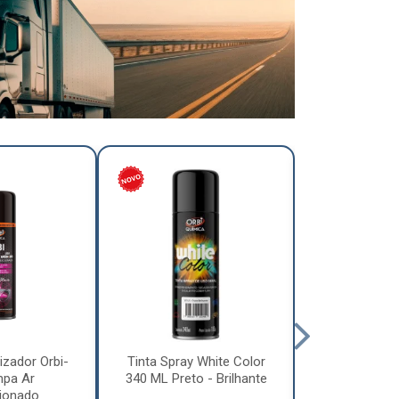
izador Orbi-
Tinta Spray White Color
Tinta Spray 
mpa Ar
340 ML Preto - Brilhante
340 ML Pre
ionado