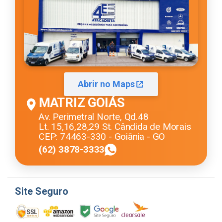
Abrir no Maps
MATRIZ GOIÁS
Av. Perimetral Norte, Qd.48
Lt. 15,16,28,29 St. Cândida de Morais
CEP: 74463-330 - Goiânia - GO
(62) 3878-3333
Site Seguro