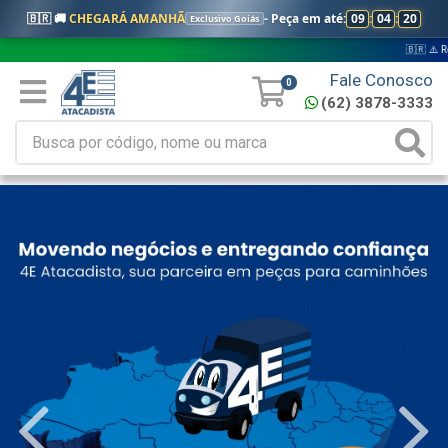
🇧🇷 🚚
CHEGARÁ AMANHÃ
- Peça em até:
09
:
04
:
18
Exclusivo Goiás
🇧🇷 ⚠️ Regras válidas 
Fale Conosco
0
(62) 3878-3333