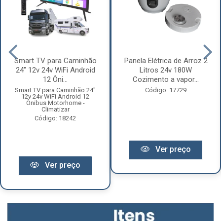
Smart TV para Caminhão
Panela Elétrica de Arroz 2
24” 12v 24v WiFi Android
Litros 24v 180W
12 Ôni...
Cozimento a vapor...
Smart TV para Caminhão 24"
Código: 17729
12v 24v WiFi Android 12
Ônibus Motorhome -
Climatizar
Código: 18242
Ver preço
Ver preço