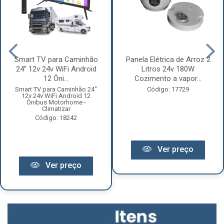
Smart TV para Caminhão
Panela Elétrica de Arroz 2
24” 12v 24v WiFi Android
Litros 24v 180W
12 Ôni...
Cozimento a vapor...
Smart TV para Caminhão 24"
Código: 17729
12v 24v WiFi Android 12
Ônibus Motorhome -
Climatizar
Código: 18242
Ver preço
Ver preço