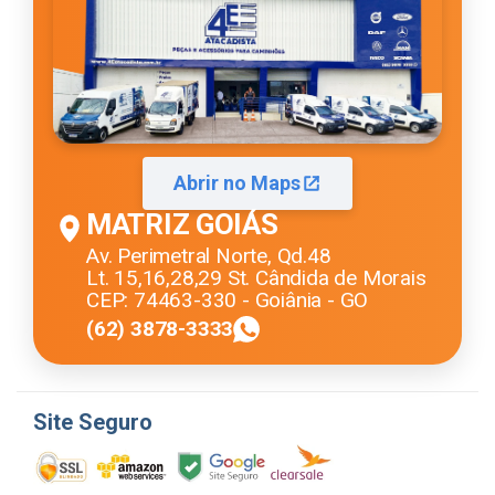
Abrir no Maps
MATRIZ GOIÁS
Av. Perimetral Norte, Qd.48
Lt. 15,16,28,29 St. Cândida de Morais
CEP: 74463-330 - Goiânia - GO
(62) 3878-3333
Site Seguro