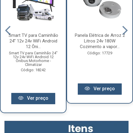
Smart TV para Caminhão
Panela Elétrica de Arroz 2
24” 12v 24v WiFi Android
Litros 24v 180W
12 Ôni...
Cozimento a vapor...
Smart TV para Caminhão 24"
Código: 17729
12v 24v WiFi Android 12
Ônibus Motorhome -
Climatizar
Código: 18242
Ver preço
Ver preço