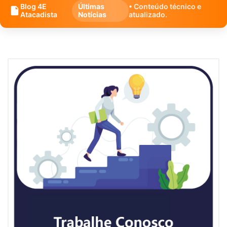
Blog 4E
Últimas
• Conteúdo técnico e
Atacadista
Notícias
atualizado.