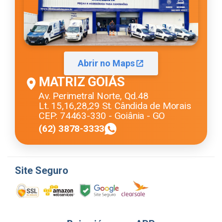
Abrir no Maps
MATRIZ GOIÁS
Av. Perimetral Norte, Qd.48
Lt. 15,16,28,29 St. Cândida de Morais
CEP: 74463-330 - Goiânia - GO
(62) 3878-3333
Site Seguro