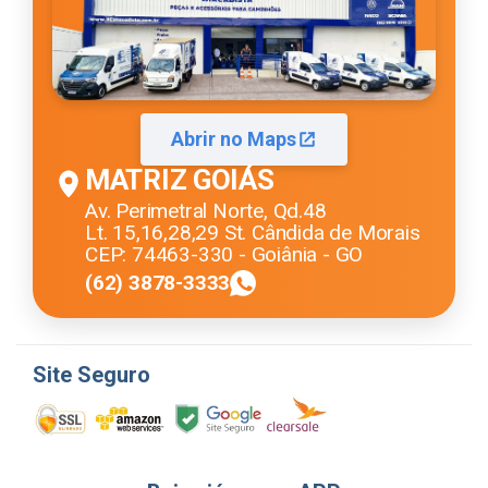
Abrir no Maps
MATRIZ GOIÁS
Av. Perimetral Norte, Qd.48
Lt. 15,16,28,29 St. Cândida de Morais
CEP: 74463-330 - Goiânia - GO
(62) 3878-3333
Site Seguro