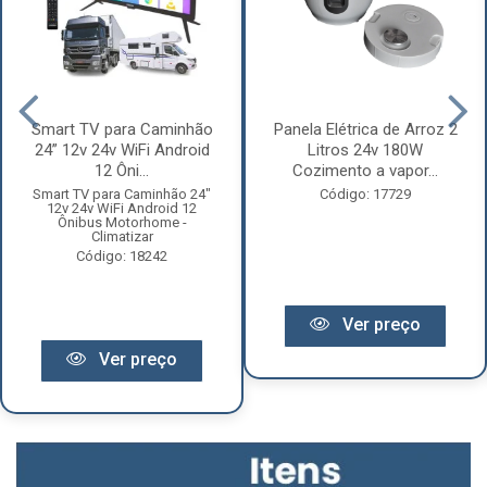
Smart TV para Caminhão
Panela Elétrica de Arroz 2
24” 12v 24v WiFi Android
Litros 24v 180W
12 Ôni...
Cozimento a vapor...
Smart TV para Caminhão 24"
Código: 17729
12v 24v WiFi Android 12
Ônibus Motorhome -
Climatizar
Código: 18242
Ver preço
Ver preço