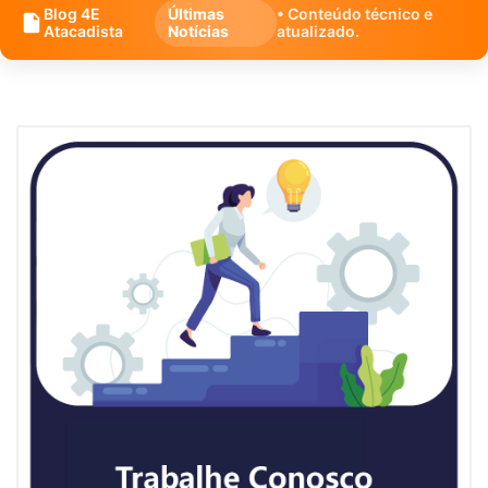
Blog 4E
Últimas
• Conteúdo técnico e
Atacadista
Notícias
atualizado.