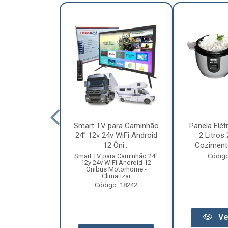
nha Caminhão
Smart TV para Caminhão
Panela Elét
m - Madeira
24” 12v 24v WiFi Android
2 Litros
Especial
12 Ôni...
Cozimento
o: 12131
Smart TV para Caminhão 24"
Código
12v 24v WiFi Android 12
Ônibus Motorhome -
Climatizar
Código: 18242
r preço
Ve