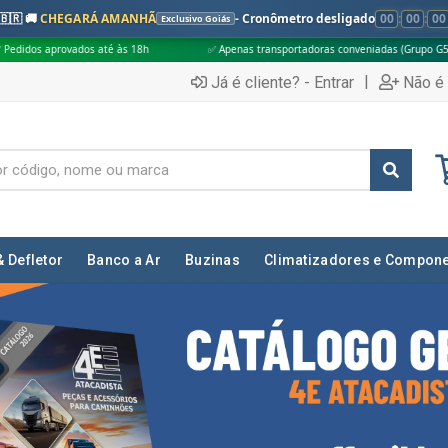
🇧🇷 🚚
CHEGARÁ AMANHÃ
- Cronômetro desligado
00
:
00
:
00
Exclusivo Goiás
h
✅ Apenas transportadoras conveniadas (Grupo G5)
🎁 Compras acima
|
Já é cliente? - Entrar
Não é 
& Defletor
Banco a Ar
Buzinas
Climatizadores e Compon