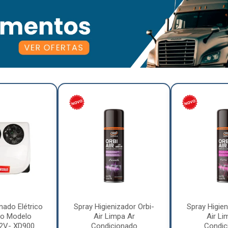
nado Elétrico
Spray Higienizador Orbi-
Spray Higien
o Modelo
Air Limpa Ar
Air Li
12V- XD900
Condicionado
Condic