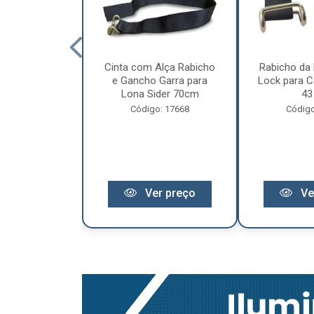
cêndio 6Kg Po
Cinta com Alça Rabicho
Rabicho da 
3 Anos de
e Gancho Garra para
Lock para Ca
antia
Lona Sider 70cm
43
o: 11441
Código: 17668
Código
r preço
Ver preço
Ve