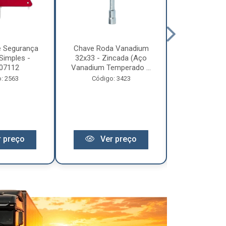
e Segurança
Chave Roda Vanadium
Arco Lona C
Simples -
32x33 - Zincada (Aço
Trem 2
07112
Vanadium Temperado ...
Código:
: 2563
Código: 3423
 preço
Ver preço
Ver