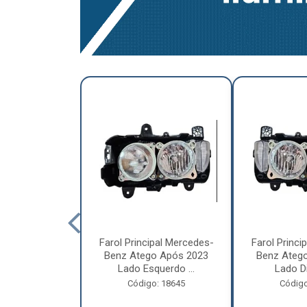
a Traseira
Farol Principal Mercedes-
Farol Princi
olvo FH, FM,
Benz Atego Após 2023
Benz Ateg
015 Lado ...
Lado Esquerdo ...
Lado Dir
o: 18185
Código: 18645
Código