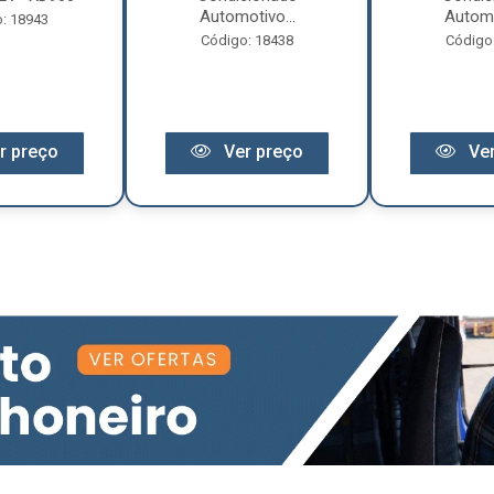
Automotivo...
Automo
: 18943
Código: 18438
Código
r preço
Ver preço
Ver