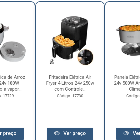
rica de Arroz
Fritadeira Elétrica Air
Panela Elétri
 24v 180W
Fryer 4 Litros 24v 250w
24v 500W An
 a vapor...
com Controle...
Clima
: 17729
Código: 17730
Código
r preço
Ver preço
Ver