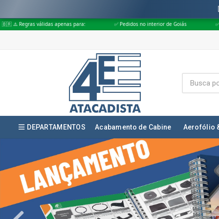
 para:
✅ Pedidos no interior de Goiás
✅ Pedidos aprovados até às 18
DEPARTAMENTOS
Acabamento de Cabine
Aerofólio 