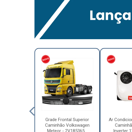
lumínio para
Grade Frontal Superior
Ar Condicio
hão Furo
Caminhão Volkswagen
Caminhã
7,5 x 6.00 –
Meteor - 2V185365...
Inverter 