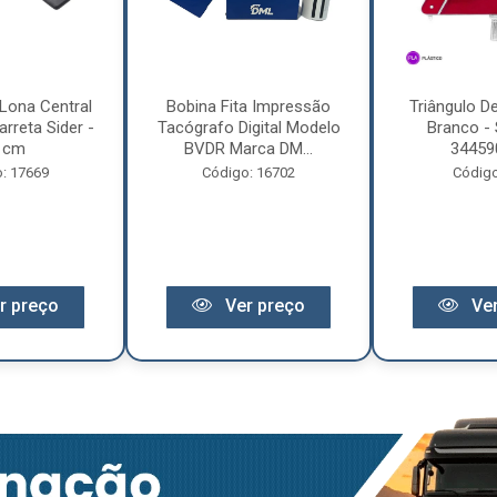
Lona Central
Bobina Fita Impressão
Triângulo D
rreta Sider -
Tacógrafo Digital Modelo
Branco - 
 cm
BVDR Marca DM...
34459
: 17669
Código: 16702
Código
r preço
Ver preço
Ver