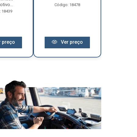
tivo...
Código: 18478
Código:
: 18439
 preço
Ver preço
Ver