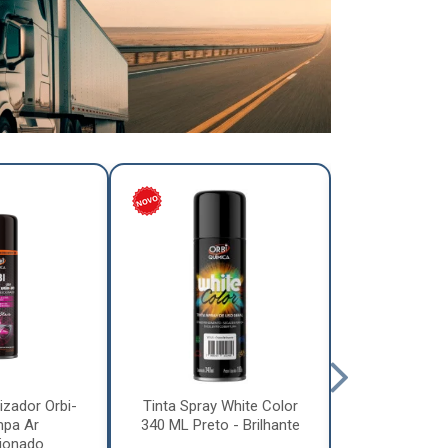
izador Orbi-
Tinta Spray White Color
Tinta Spray 
mpa Ar
340 ML Preto - Brilhante
340 ML Pre
ionado