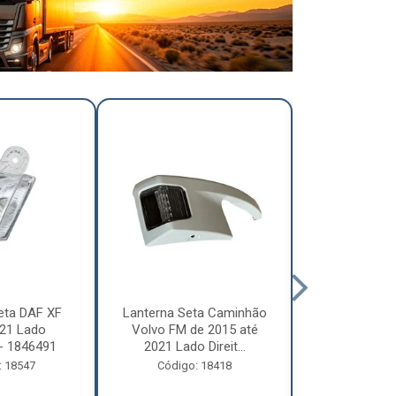
eta DAF XF
Lanterna Seta Caminhão
Lanterna Se
21 Lado
Volvo FM de 2015 até
Volvo FM d
- 1846491
2021 Lado Direit...
2021 Lado 
: 18547
Código: 18418
Código: