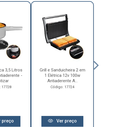
ca 3,5 Litros
Grill e Sanduicheira 2 em
Chaleira Elét
tiaderente -
1 Elétrica 12v 100w
1 Litro 
tizar
Antiaderente A...
Motorhome 
: 17728
Código: 17724
Código:
 preço
Ver preço
Ver