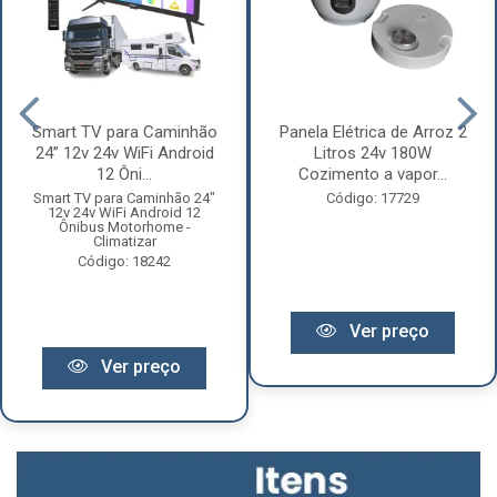
Smart TV para Caminhão
Panela Elétrica de Arroz 2
24” 12v 24v WiFi Android
Litros 24v 180W
12 Ôni...
Cozimento a vapor...
Smart TV para Caminhão 24"
Código: 17729
12v 24v WiFi Android 12
Ônibus Motorhome -
Climatizar
Código: 18242
Ver preço
Ver preço