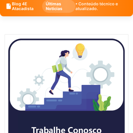
Blog 4E
Últimas
• Conteúdo técnico e
Atacadista
Notícias
atualizado.