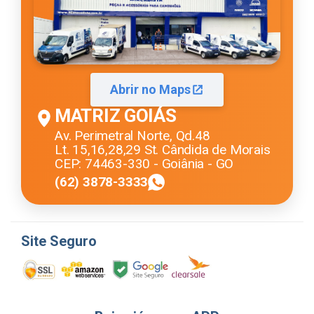
Abrir no Maps
MATRIZ GOIÁS
Av. Perimetral Norte, Qd.48
Lt. 15,16,28,29 St. Cândida de Morais
CEP: 74463-330 - Goiânia - GO
(62) 3878-3333
Site Seguro