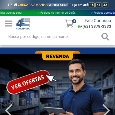
🇧🇷 🚚
CHEGARÁ AMANHÃ
- Peça em até:
15
:
43
:
31
Exclusivo Goiás
a:
✅ Pedidos no interior de Goiás
✅ Pedidos aprovados até às 18h
Fale Conosco
0
(62) 3878-3333