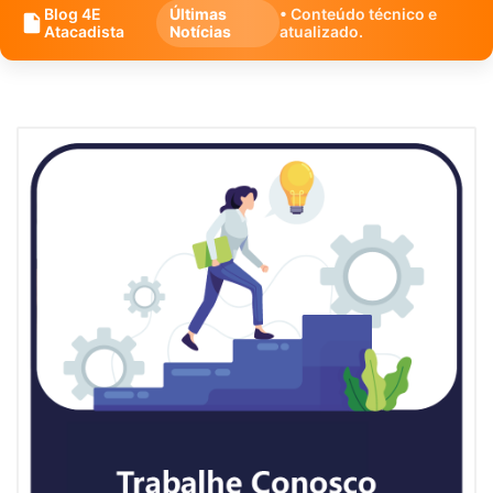
Blog 4E
Últimas
• Conteúdo técnico e
Atacadista
Notícias
atualizado.