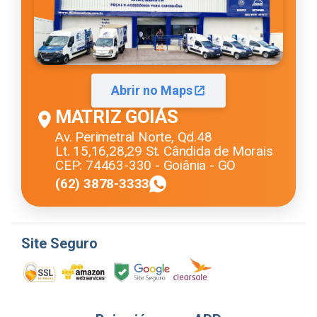
Abrir no Maps
MATRIZ GOIÁS
Av. Perimetral Norte, Qd.48
Lt. 15,16,28,29 St. Cândida de Morais
CEP: 74463-330 - Goiânia - GO
(62) 3878-3333
Site Seguro