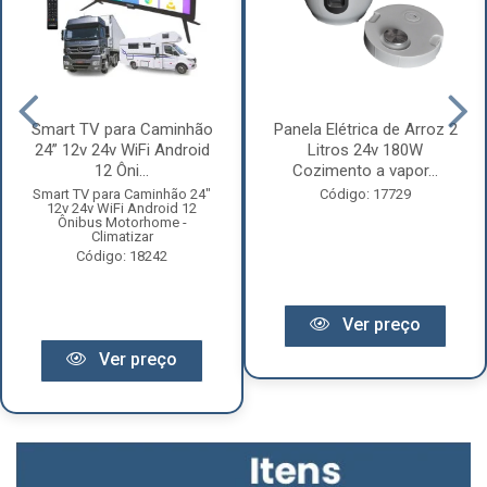
Smart TV para Caminhão
Panela Elétrica de Arroz 2
24” 12v 24v WiFi Android
Litros 24v 180W
12 Ôni...
Cozimento a vapor...
Smart TV para Caminhão 24"
Código: 17729
12v 24v WiFi Android 12
Ônibus Motorhome -
Climatizar
Código: 18242
Ver preço
Ver preço