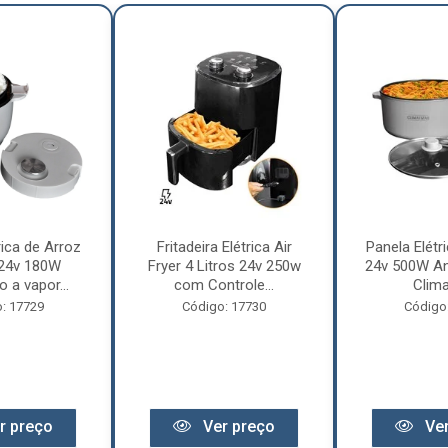
rica de Arroz
Fritadeira Elétrica Air
Panela Elétri
 24v 180W
Fryer 4 Litros 24v 250w
24v 500W An
 a vapor...
com Controle...
Clima
: 17729
Código: 17730
Código
r preço
Ver preço
Ver