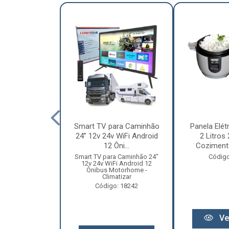
nha Caminhão
Smart TV para Caminhão
Panela Elét
m - Madeira
24” 12v 24v WiFi Android
2 Litros
Especial
12 Ôni...
Cozimento
o: 12131
Smart TV para Caminhão 24"
Código
12v 24v WiFi Android 12
Ônibus Motorhome -
Climatizar
Código: 18242
r preço
Ve