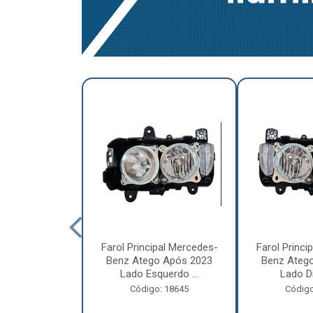
a Traseira
Farol Principal Mercedes-
Farol Princi
olvo FH, FM,
Benz Atego Após 2023
Benz Ateg
015 Lado ...
Lado Esquerdo ...
Lado Dir
o: 18185
Código: 18645
Código