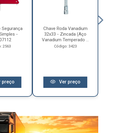
e Segurança
Chave Roda Vanadium
Arco Lona C
Simples -
32x33 - Zincada (Aço
Trem 2
07112
Vanadium Temperado ...
Código:
: 2563
Código: 3423
 preço
Ver preço
Ver