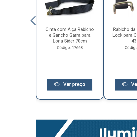
cêndio 6Kg Po
Cinta com Alça Rabicho
Rabicho da 
3 Anos de
e Gancho Garra para
Lock para Ca
antia
Lona Sider 70cm
43
o: 11441
Código: 17668
Código
r preço
Ver preço
Ve