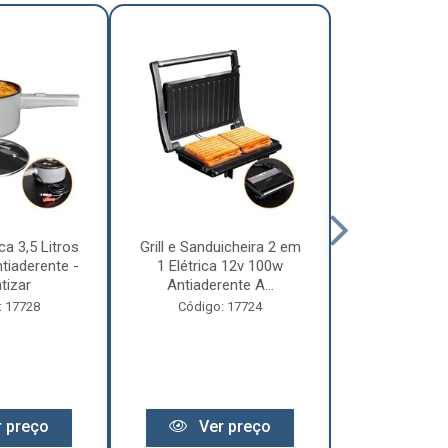
ca 3,5 Litros
Grill e Sanduicheira 2 em
Chaleira Elét
tiaderente -
1 Elétrica 12v 100w
1 Litro 
tizar
Antiaderente A...
Motorhome 
: 17728
Código: 17724
Código:
 preço
Ver preço
Ver