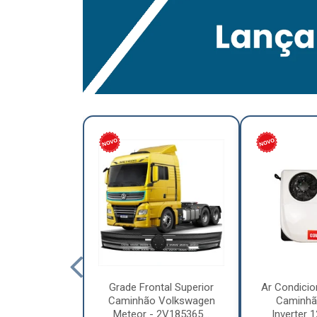
lumínio para
Grade Frontal Superior
Ar Condicio
hão Furo
Caminhão Volkswagen
Caminhã
7,5 x 6.00 –
Meteor - 2V185365...
Inverter 