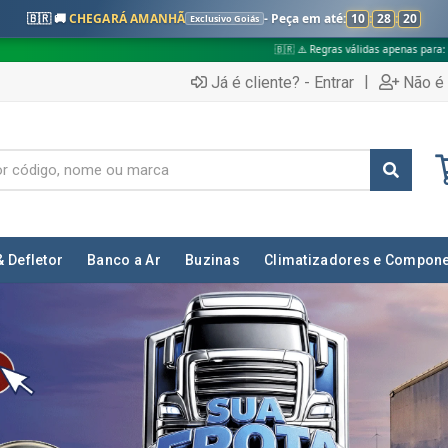
🇧🇷 🚚
CHEGARÁ AMANHÃ
- Peça em até:
10
:
28
:
17
Exclusivo Goiás
🇧🇷 ⚠️ Regras válidas apenas para:
✅ Pedidos no interior de
|
Já é cliente? - Entrar
Não é 
& Defletor
Banco a Ar
Buzinas
Climatizadores e Compon