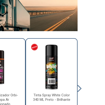
izador Orbi-
Tinta Spray White Color
Tinta Spray 
mpa Ar
340 ML Preto - Brilhante
340 ML Pre
ionado