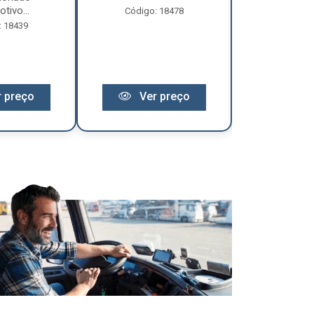
tivo...
Código: 18478
Código:
: 18439
 preço
Ver preço
Ver