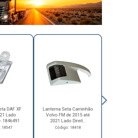
eta DAF XF
Lanterna Seta Caminhão
Lanterna Se
21 Lado
Volvo FM de 2015 até
Volvo FM d
- 1846491
2021 Lado Direit...
2021 Lado 
: 18547
Código: 18418
Código: