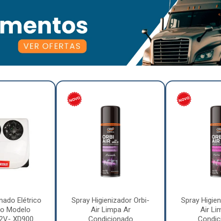
nado Elétrico
Spray Higienizador Orbi-
Spray Higien
o Modelo
Air Limpa Ar
Air Li
12V- XD900
Condicionado
Condic