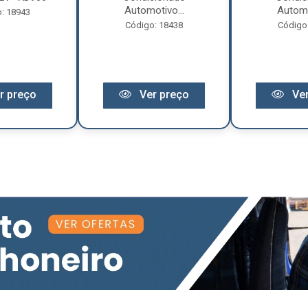
Automotivo...
Automo
: 18943
Código: 18438
Código
r preço
Ver preço
Ver