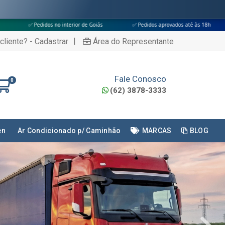
 Goiás
✅ Pedidos aprovados até às 18h
✅ Apenas transportadoras con
|
cliente? - Cadastrar
Área do Representante
Fale Conosco
0
(62) 3878-3333
en
Ar Condicionado p/ Caminhão
MARCAS
BLOG