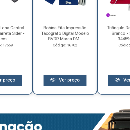
Lona Central
Bobina Fita Impressão
Triângulo D
rreta Sider -
Tacógrafo Digital Modelo
Branco - 
 cm
BVDR Marca DM...
34459
: 17669
Código: 16702
Código
r preço
Ver preço
Ver