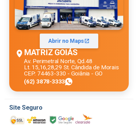
Abrir no Maps
MATRIZ GOIÁS
Av. Perimetral Norte, Qd.48
Lt. 15,16,28,29 St. Cândida de Morais
CEP: 74463-330 - Goiânia - GO
(62) 3878-3333
Site Seguro