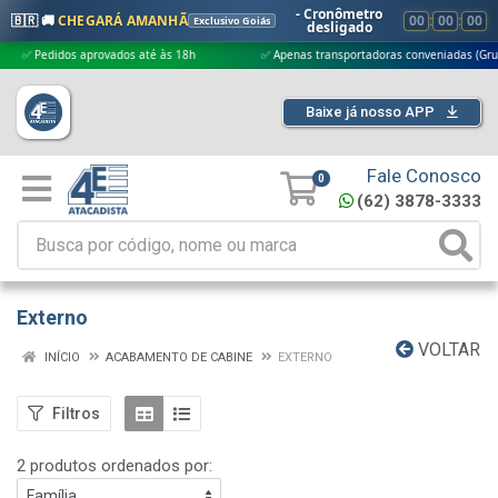
- Cronômetro
🇧🇷 🚚
CHEGARÁ AMANHÃ
00
:
00
:
00
Exclusivo Goiás
desligado
 Pedidos aprovados até às 18h
✅ Apenas transportadoras conveniadas (Grupo G5
Baixe já nosso APP
Fale Conosco
0
(62) 3878-3333
Externo
VOLTAR
INÍCIO
ACABAMENTO DE CABINE
EXTERNO
Filtros
2 produtos ordenados por: