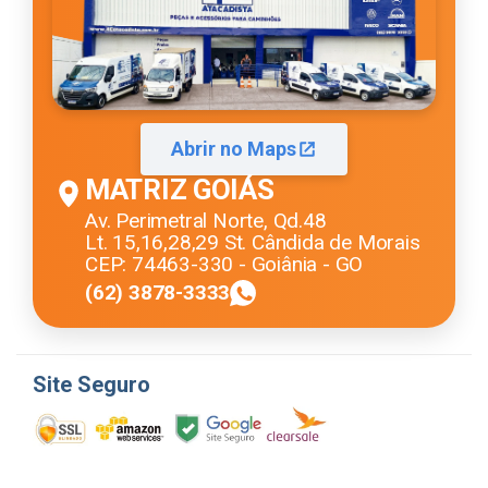
Abrir no Maps
MATRIZ GOIÁS
Av. Perimetral Norte, Qd.48
Lt. 15,16,28,29 St. Cândida de Morais
CEP: 74463-330 - Goiânia - GO
(62) 3878-3333
Site Seguro