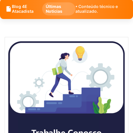
Blog 4E
Últimas
• Conteúdo técnico e
Atacadista
Notícias
atualizado.