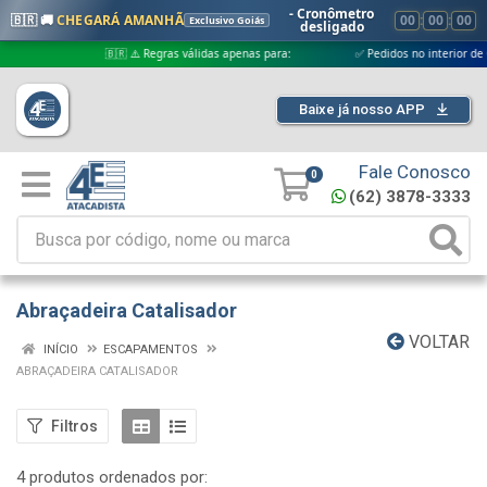
- Cronômetro
🇧🇷 🚚
CHEGARÁ AMANHÃ
00
:
00
:
00
Exclusivo Goiás
desligado
🇧🇷 ⚠️ Regras válidas apenas para:
✅ Pedidos no interior de Goiás
Baixe já nosso APP
Fale Conosco
0
(62) 3878-3333
Abraçadeira Catalisador
VOLTAR
INÍCIO
ESCAPAMENTOS
ABRAÇADEIRA CATALISADOR
Filtros
4 produtos ordenados por: