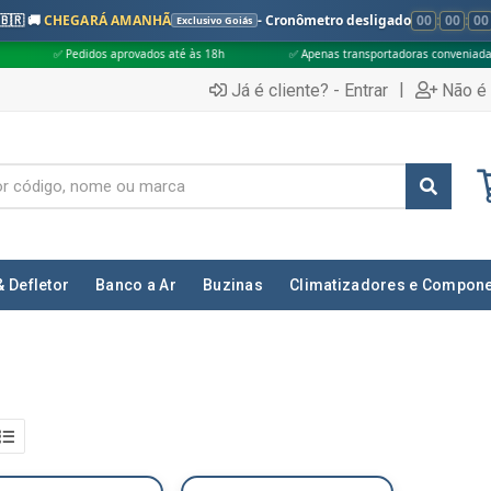
🇧🇷 🚚
CHEGARÁ AMANHÃ
- Cronômetro desligado
00
:
00
:
00
Exclusivo Goiás
didos aprovados até às 18h
✅ Apenas transportadoras conveniadas (Grupo G5)
|
Já é cliente? - Entrar
Não é 
& Defletor
Banco a Ar
Buzinas
Climatizadores e Compon