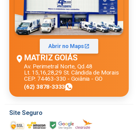
Abrir no Maps
MATRIZ GOIÁS
Av. Perimetral Norte, Qd.48
Lt. 15,16,28,29 St. Cândida de Morais
CEP: 74463-330 - Goiânia - GO
(62) 3878-3333
Site Seguro