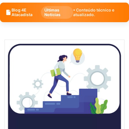
Blog 4E
Últimas
• Conteúdo técnico e
Atacadista
Notícias
atualizado.