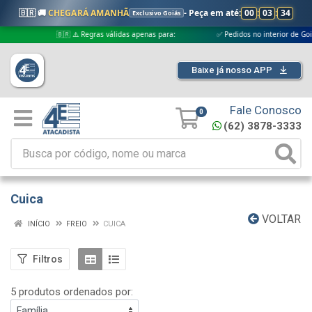
🇧🇷 🚚
CHEGARÁ AMANHÃ
- Peça em até:
00
:
03
:
34
Exclusivo Goiás
🇧🇷 ⚠️ Regras válidas apenas para:
✅ Pedidos no interior de Goiás
Baixe já nosso APP
Fale Conosco
0
(62) 3878-3333
Cuica
VOLTAR
INÍCIO
FREIO
CUICA
Filtros
5 produtos ordenados por: