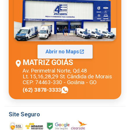
Abrir no Maps
MATRIZ GOIÁS
Av. Perimetral Norte, Qd.48
Lt. 15,16,28,29 St. Cândida de Morais
CEP: 74463-330 - Goiânia - GO
(62) 3878-3333
Site Seguro