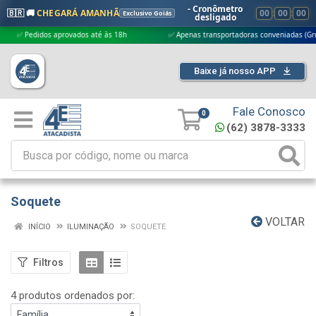
- Cronômetro
🇧🇷 🚚
CHEGARÁ AMANHÃ
00
:
00
:
00
Exclusivo Goiás
desligado
 Pedidos aprovados até às 18h
✅ Apenas transportadoras conveniadas (Grupo G5
Baixe já nosso APP
Fale Conosco
0
(62) 3878-3333
Soquete
VOLTAR
INÍCIO
ILUMINAÇÃO
SOQUETE
Filtros
4 produtos ordenados por: