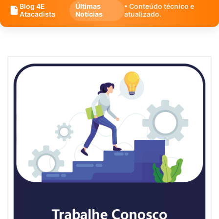
Blog 4E
Últimas
• Conteúdo técnico e
Atacadista
Notícias
atualizado.