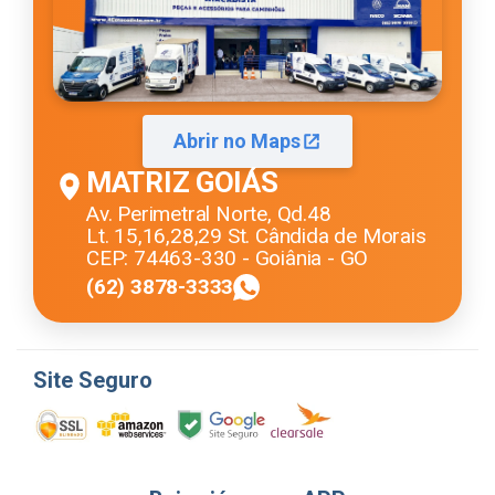
Abrir no Maps
MATRIZ GOIÁS
Av. Perimetral Norte, Qd.48
Lt. 15,16,28,29 St. Cândida de Morais
CEP: 74463-330 - Goiânia - GO
(62) 3878-3333
Site Seguro