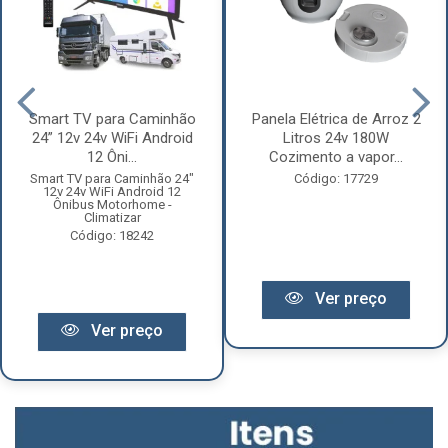
Smart TV para Caminhão
Panela Elétrica de Arroz 2
24” 12v 24v WiFi Android
Litros 24v 180W
12 Ôni...
Cozimento a vapor...
Smart TV para Caminhão 24"
Código: 17729
12v 24v WiFi Android 12
Ônibus Motorhome -
Climatizar
Código: 18242
Ver preço
Ver preço