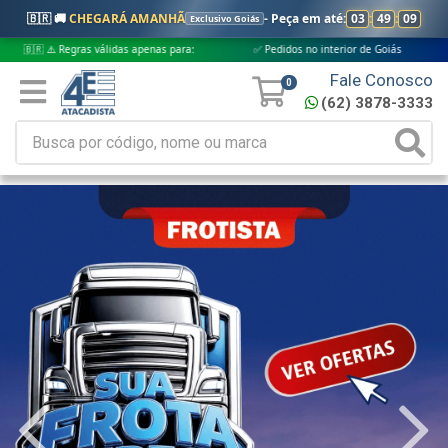
🇧🇷 🚚
CHEGARÁ AMANHÃ
- Peça em até:
03
:
49
:
08
Exclusivo Goiás
ras válidas apenas para:
✅ Pedidos no interior de Goiás
✅ Pedidos ap
Fale Conosco
0
(62) 3878-3333