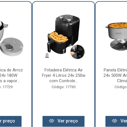
rica de Arroz
Fritadeira Elétrica Air
Panela Elétri
 24v 180W
Fryer 4 Litros 24v 250w
24v 500W An
 a vapor...
com Controle...
Clima
: 17729
Código: 17730
Código
r preço
Ver preço
Ver