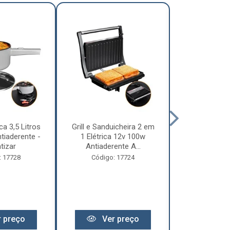
ca 3,5 Litros
Grill e Sanduicheira 2 em
Chaleira Elét
tiaderente -
1 Elétrica 12v 100w
1 Litro 
tizar
Antiaderente A...
Motorhome 
: 17728
Código: 17724
Código:
 preço
Ver preço
Ver