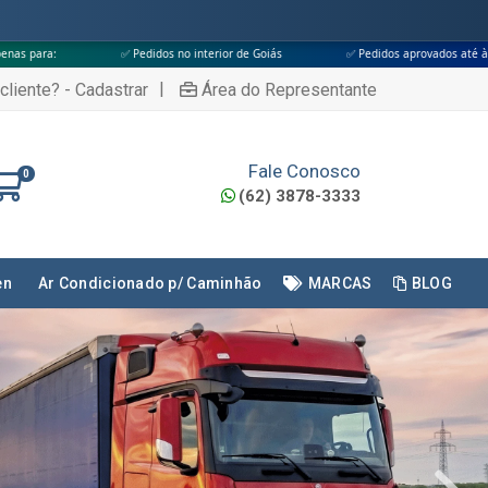
s no interior de Goiás
✅ Pedidos aprovados até às 18h
✅ Apenas tran
|
cliente? - Cadastrar
Área do Representante
Fale Conosco
0
(62) 3878-3333
en
Ar Condicionado p/ Caminhão
MARCAS
BLOG