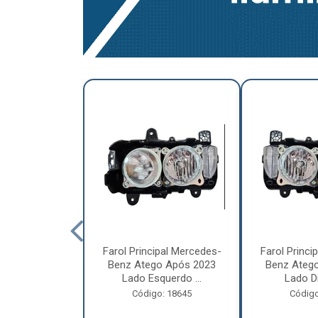
a Traseira
Farol Principal Mercedes-
Farol Princi
olvo FH, FM,
Benz Atego Após 2023
Benz Ateg
015 Lado ...
Lado Esquerdo ...
Lado Dir
o: 18185
Código: 18645
Código