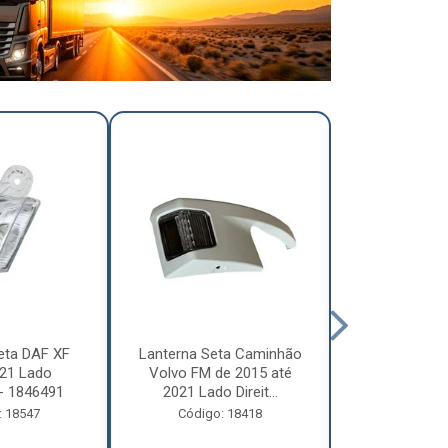
eta DAF XF
Lanterna Seta Caminhão
Lanterna Se
21 Lado
Volvo FM de 2015 até
Volvo FM d
- 1846491
2021 Lado Direit...
2021 Lado 
: 18547
Código: 18418
Código: