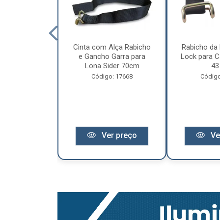
cêndio 6Kg Po
Cinta com Alça Rabicho
Rabicho da 
3 Anos de
e Gancho Garra para
Lock para Ca
antia
Lona Sider 70cm
43
o: 11441
Código: 17668
Código
r preço
Ver preço
Ve