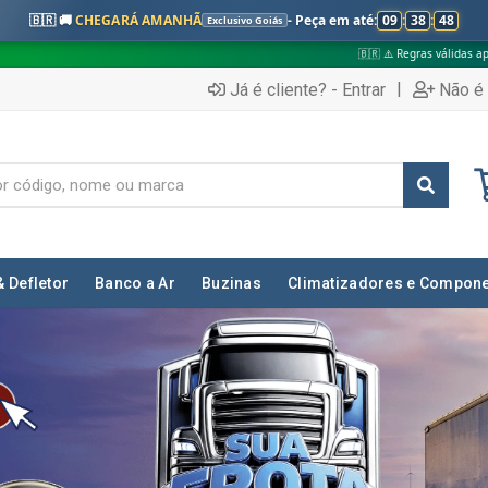
🇧🇷 🚚
CHEGARÁ AMANHÃ
- Peça em até:
09
:
38
:
47
Exclusivo Goiás
🇧🇷 ⚠️ Regras válidas apenas para:
✅ Pedido
|
Já é cliente? - Entrar
Não é 
& Defletor
Banco a Ar
Buzinas
Climatizadores e Compon