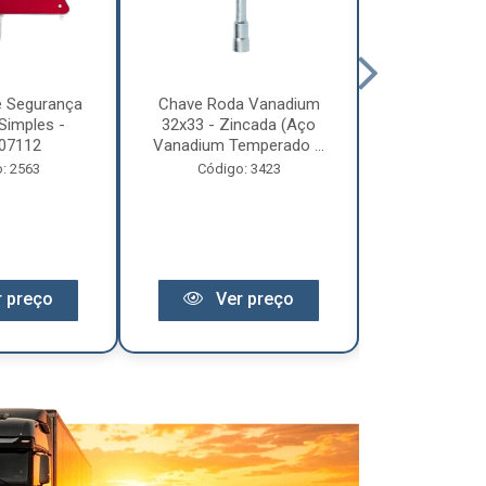
e Segurança
Chave Roda Vanadium
Arco Lona C
Simples -
32x33 - Zincada (Aço
Trem 2
07112
Vanadium Temperado ...
Código:
: 2563
Código: 3423
 preço
Ver preço
Ver