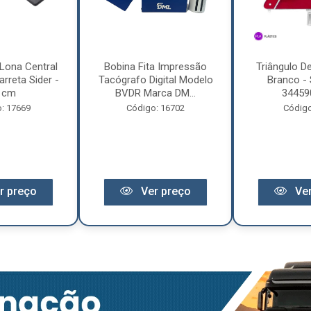
Lona Central
Bobina Fita Impressão
Triângulo D
rreta Sider -
Tacógrafo Digital Modelo
Branco - 
 cm
BVDR Marca DM...
34459
: 17669
Código: 16702
Código
r preço
Ver preço
Ver