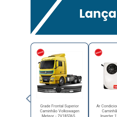
lumínio para
Grade Frontal Superior
Ar Condicio
hão Furo
Caminhão Volkswagen
Caminhã
7,5 x 6.00 –
Meteor - 2V185365...
Inverter 