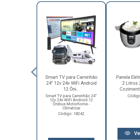
nha Caminhão
Smart TV para Caminhão
Panela Elét
m - Madeira
24” 12v 24v WiFi Android
2 Litros
Especial
12 Ôni...
Cozimento
o: 12131
Smart TV para Caminhão 24"
Código
12v 24v WiFi Android 12
Ônibus Motorhome -
Climatizar
Código: 18242
r preço
Ve