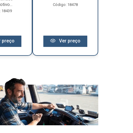
tivo...
Código: 18478
Código:
: 18439
 preço
Ver preço
Ver