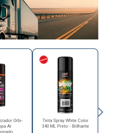
izador Orbi-
Tinta Spray White Color
Tinta Spray 
mpa Ar
340 ML Preto - Brilhante
340 ML Pre
ionado