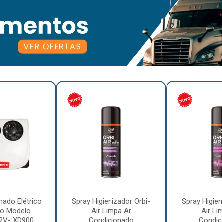
nado Elétrico
Spray Higienizador Orbi-
Spray Higien
o Modelo
Air Limpa Ar
Air Li
12V- XD900
Condicionado
Condic