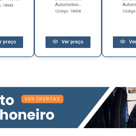
Automotivo...
Automo
: 18943
Código: 18438
Código
r preço
Ver preço
Ver