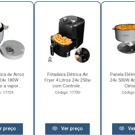
rica de Arroz
Fritadeira Elétrica Air
Panela Elétri
 24v 180W
Fryer 4 Litros 24v 250w
24v 500W An
 a vapor...
com Controle...
Clima
: 17729
Código: 17730
Código
r preço
Ver preço
Ver