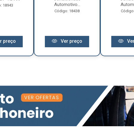
Automotivo...
Automo
: 18943
Código: 18438
Código
r preço
Ver preço
Ver