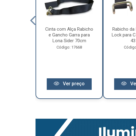
cêndio 6Kg Po
Cinta com Alça Rabicho
Rabicho da 
3 Anos de
e Gancho Garra para
Lock para Ca
antia
Lona Sider 70cm
43
o: 11441
Código: 17668
Código
r preço
Ver preço
Ve