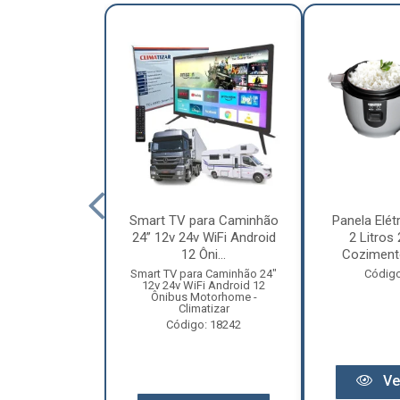
nha Caminhão
Smart TV para Caminhão
Panela Elét
m - Madeira
24” 12v 24v WiFi Android
2 Litros
Especial
12 Ôni...
Cozimento
o: 12131
Smart TV para Caminhão 24"
Código
12v 24v WiFi Android 12
Ônibus Motorhome -
Climatizar
Código: 18242
r preço
Ve