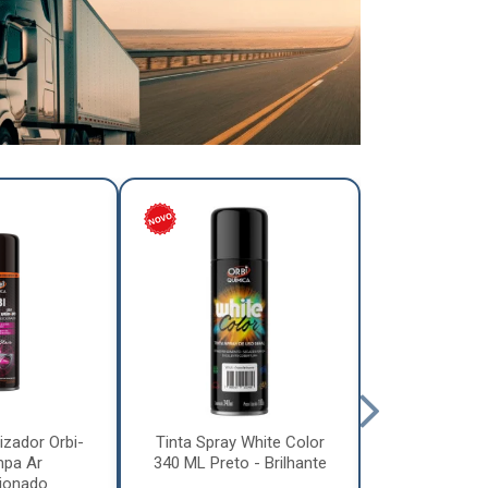
izador Orbi-
Tinta Spray White Color
Tinta Spray 
mpa Ar
340 ML Preto - Brilhante
340 ML Pre
ionado