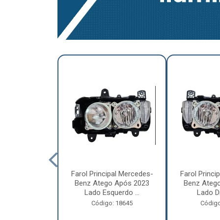
a Traseira
Farol Principal Mercedes-
Farol Princi
olvo FH, FM,
Benz Atego Após 2023
Benz Ateg
015 Lado ...
Lado Esquerdo ...
Lado Dir
o: 18185
Código: 18645
Código