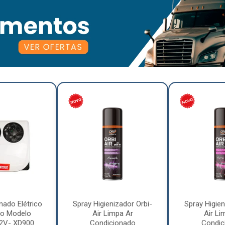
nado Elétrico
Spray Higienizador Orbi-
Spray Higien
o Modelo
Air Limpa Ar
Air Li
12V- XD900
Condicionado
Condic