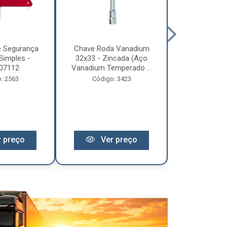
e Segurança
Chave Roda Vanadium
Arco Lona C
Simples -
32x33 - Zincada (Aço
Trem 2
07112
Vanadium Temperado ...
Código:
: 2563
Código: 3423
 preço
Ver preço
Ver