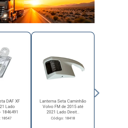
eta DAF XF
Lanterna Seta Caminhão
Lanterna Se
21 Lado
Volvo FM de 2015 até
Volvo FM d
- 1846491
2021 Lado Direit...
2021 Lado 
: 18547
Código: 18418
Código: