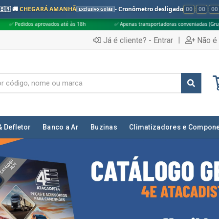
🇧🇷 🚚
CHEGARÁ AMANHÃ
- Cronômetro desligado
00
:
00
:
00
Exclusivo Goiás
18h
✅ Apenas transportadoras conveniadas (Grupo G5)
🎁 Compras ac
|
Já é cliente? - Entrar
Não é 
& Defletor
Banco a Ar
Buzinas
Climatizadores e Compon