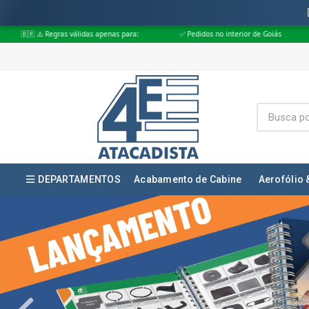
nas para:
✅ Pedidos no interior de Goiás
✅ Pedidos aprovados até às 
DEPARTAMENTOS
Acabamento de Cabine
Aerofólio 