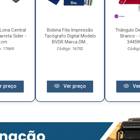
Lona Central
Bobina Fita Impressão
Triângulo D
rreta Sider -
Tacógrafo Digital Modelo
Branco - 
 cm
BVDR Marca DM...
34459
: 17669
Código: 16702
Código
r preço
Ver preço
Ver