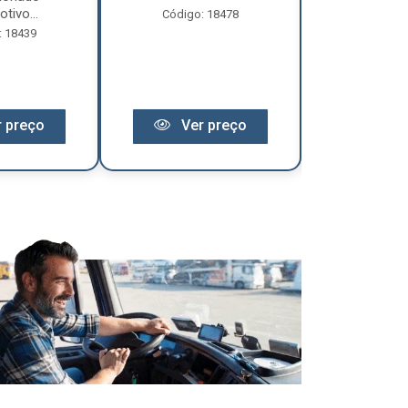
tivo...
Código: 18478
Código:
: 18439
 preço
Ver preço
Ver