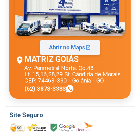
Abrir no Maps
MATRIZ GOIÁS
Av. Perimetral Norte, Qd.48
Lt. 15,16,28,29 St. Cândida de Morais
CEP: 74463-330 - Goiânia - GO
(62) 3878-3333
Site Seguro