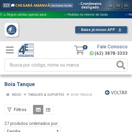
- Cronômetro
🇧🇷 🚚
CHEGARÁ AMANHÃ
00
:
00
:
00
Exclusivo Goiás
desligado
 válidas apenas para:
✅ Pedidos no interior de Goiás
✅ Pedidos aprov
Baixe já nosso APP
Fale Conosco
0
(62) 3878-3333
Boia Tanque
VOLTAR
INÍCIO
TANQUES & SUPORTES
BOIA TANQUE
Filtros
27 produtos ordenados por: