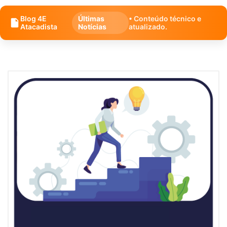
Blog 4E
Últimas
• Conteúdo técnico e
Atacadista
Notícias
atualizado.