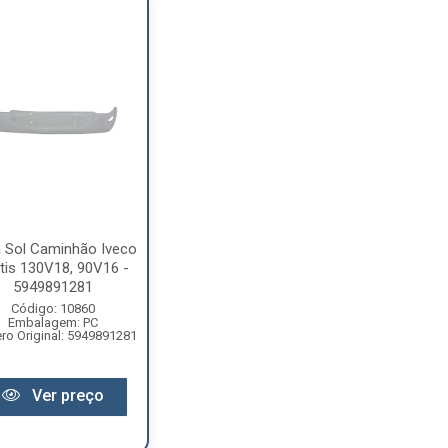
 Sol Caminhão Iveco
tis 130V18, 90V16 -
5949891281
Código: 10860
Embalagem: PC
o Original: 5949891281
Ver preço