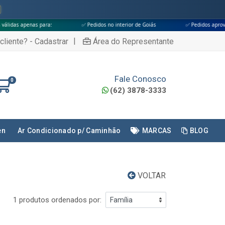
s para:
✅ Pedidos no interior de Goiás
✅ Pedidos aprovados até às 18
|
cliente? - Cadastrar
Área do Representante
Fale Conosco
0
(62) 3878-3333
en
Ar Condicionado p/ Caminhão
MARCAS
BLOG
VOLTAR
1 produtos ordenados por: