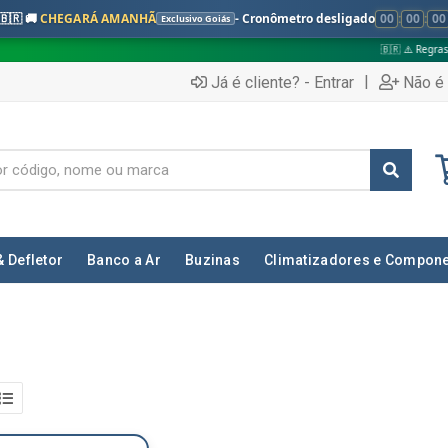
🇧🇷 🚚
CHEGARÁ AMANHÃ
- Cronômetro desligado
00
:
00
:
00
Exclusivo Goiás
🇧🇷 ⚠️ Regras válidas apena
|
Já é cliente? - Entrar
Não é 
& Defletor
Banco a Ar
Buzinas
Climatizadores e Compon