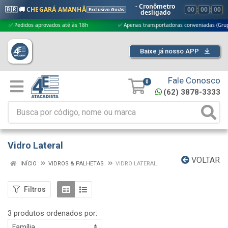
- Cronômetro
🇧🇷 🚚
CHEGARÁ AMANHÃ
00
:
00
:
00
Exclusivo Goiás
desligado
Pedidos aprovados até às 18h
✅ Apenas transportadoras conveniadas (Grupo G5)
Baixe já nosso APP
Fale Conosco
0
(62) 3878-3333
Vidro Lateral
VOLTAR
INÍCIO
VIDROS & PALHETAS
VIDRO LATERAL
Filtros
3 produtos ordenados por: