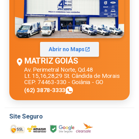
Abrir no Maps
MATRIZ GOIÁS
Av. Perimetral Norte, Qd.48
Lt. 15,16,28,29 St. Cândida de Morais
CEP: 74463-330 - Goiânia - GO
(62) 3878-3333
Site Seguro