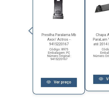
acha Suporte
Presilha Paralama Mb
Chapa A
ma Tracao Vl
Axor/ Actros -
ParaLam 
/FM 2015/ -
9415220167
até 2014 I
92005/ 21...
Código: 8975
Códi
Embalagem: PC
Embal
digo: 14787
Número Original:
Número Ori
balagem: PC
9415220167
 Original: 14787
V
Ver preço
Ver preço