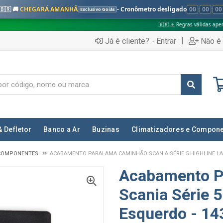
🇧🇷 🚚
CHEGARÁ AMANHÃ
- Cronômetro desligado
00
:
00
:
00
Exclusivo Goiás
🇧🇷 ⚠️ Regras válidas apenas para:
|
Já é cliente? - Entrar
Não é 
& Defletor
Banco a Ar
Buzinas
Climatizadores e Compon
COMPONENTES
ACABAMENTO PARALAMA CAMINHÃO SCANIA SÉRIE 5 HIGHLINE LA
Acabamento 
Scania Série 5
Esquerdo - 1