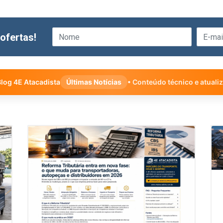
ofertas!
log 4E Atacadista
Últimas Notícias
• Conteúdo técnico e atuali