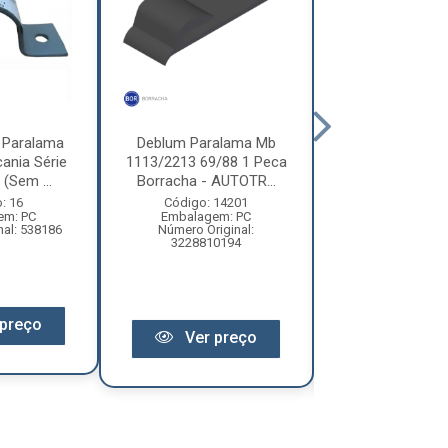
 Paralama
Deblum Paralama Mb
Borracha Su
ania Série
1113/2213 69/88 1 Peca
P/Lama Trac
 (Sem ...
Borracha - AUTOTR...
FH/FM 2015
22192005/ 2
: 16
Código: 14201
em: PC
Embalagem: PC
Código: 14
nal: 538186
Número Original:
Embalagem:
3228810194
Número Original
preço
Ver preço
Ver pr