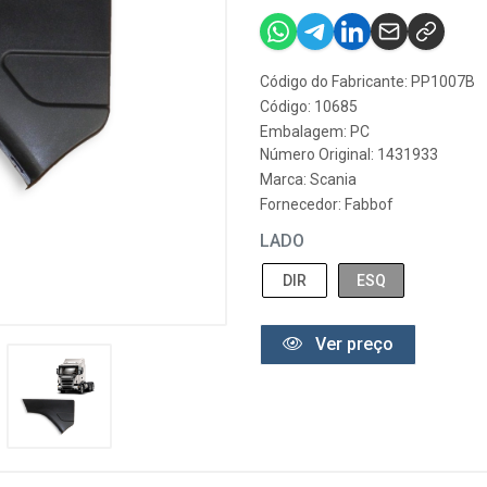
Código do Fabricante: PP1007B
Código: 10685
Embalagem: PC
Número Original: 1431933
Marca:
Scania
Fornecedor:
Fabbof
LADO
DIR
ESQ
Ver preço