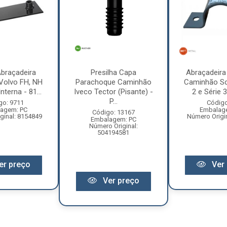
braçadeira
Presilha Capa
Abraçadeira
Volvo FH, NH
Parachoque Caminhão
Caminhão Sc
nterna - 81...
Iveco Tector (Pisante) -
2 e Série 3
P...
go: 9711
Código
agem: PC
Embalag
Código: 13167
ginal: 8154849
Número Origi
Embalagem: PC
Número Original:
504194581
er preço
Ver 
Ver preço