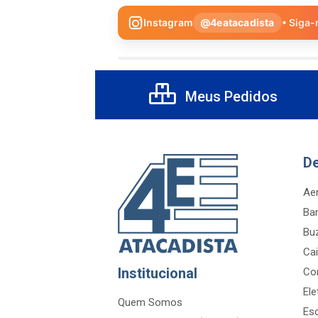
Instagram
@4eatacadista
• Siga-
Meus Pedidos
D
Aer
Ba
Bu
Cai
Institucional
Co
Ele
Quem Somos
Es