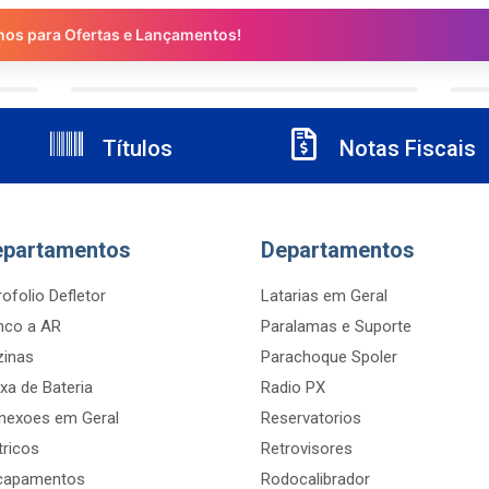
nos para Ofertas e Lançamentos!
Títulos
Notas Fiscais
epartamentos
Departamentos
ofolio Defletor
Latarias em Geral
nco a AR
Paralamas e Suporte
zinas
Parachoque Spoler
xa de Bateria
Radio PX
nexoes em Geral
Reservatorios
tricos
Retrovisores
capamentos
Rodocalibrador