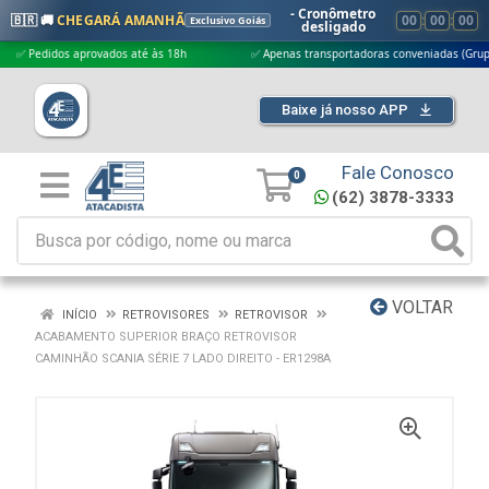
- Cronômetro
🇧🇷 🚚
CHEGARÁ AMANHÃ
00
:
00
:
00
Exclusivo Goiás
desligado
edidos aprovados até às 18h
✅ Apenas transportadoras conveniadas (Grupo G5)
Baixe já nosso APP
Fale Conosco
0
(62) 3878-3333
VOLTAR
INÍCIO
RETROVISORES
RETROVISOR
ACABAMENTO SUPERIOR BRAÇO RETROVISOR
CAMINHÃO SCANIA SÉRIE 7 LADO DIREITO - ER1298A