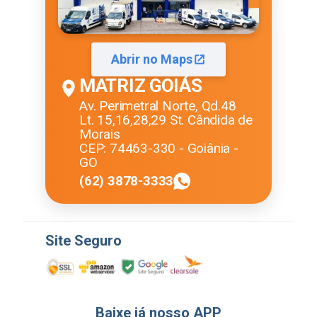
Abrir no Maps
MATRIZ GOIÁS
Av. Perimetral Norte, Qd.48
Lt. 15,16,28,29 St. Cândida de
Morais
CEP: 74463-330 - Goiânia -
GO
(62) 3878-3333
Site Seguro
Baixe já nosso APP