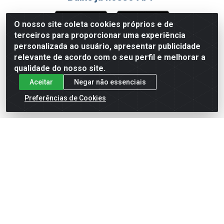
O nosso site coleta cookies próprios e de
terceiros para proporcionar uma experiência
Formas de Pagamento
personalizada ao usuário, apresentar publicidade
relevante de acordo com o seu perfil e melhorar a
qualidade do nosso site.
Aceitar
Negar não essenciais
Preferências de Cookies
English
Español
×
ENTRE EM CAMPO COM A 4E!
Vista a camisa de quem joga para vencer.